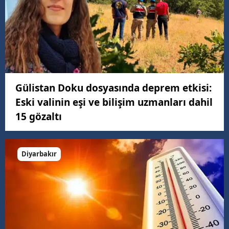
Gülistan Doku dosyasında deprem etkisi:
Eski valinin eşi ve bilişim uzmanları dahil
15 gözaltı
Diyarbakır