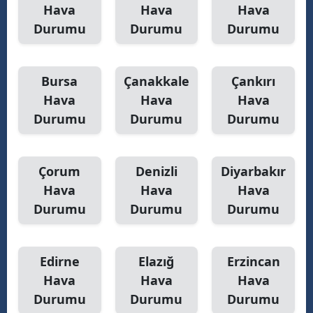
Hava
Hava
Hava
Durumu
Durumu
Durumu
Bursa
Çanakkale
Çankırı
Hava
Hava
Hava
Durumu
Durumu
Durumu
Çorum
Denizli
Diyarbakır
Hava
Hava
Hava
Durumu
Durumu
Durumu
Edirne
Elazığ
Erzincan
Hava
Hava
Hava
Durumu
Durumu
Durumu