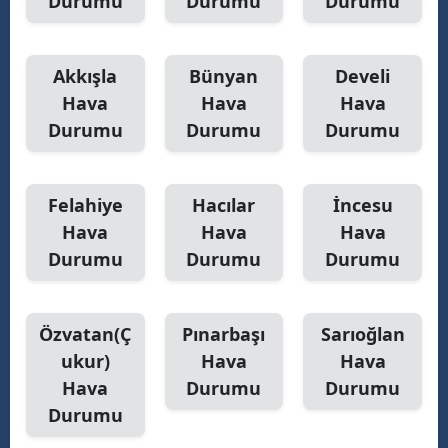
Durumu
Durumu
Durumu
Akkışla
Bünyan
Develi
Hava
Hava
Hava
Durumu
Durumu
Durumu
Felahiye
Hacılar
İncesu
Hava
Hava
Hava
Durumu
Durumu
Durumu
Özvatan(Ç
Pınarbaşı
Sarıoğlan
ukur)
Hava
Hava
Hava
Durumu
Durumu
Durumu