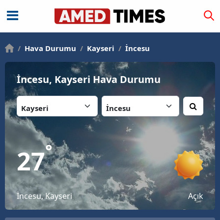
/
Hava Durumu
/
Kayseri
/
İncesu
İncesu, Kayseri Hava Durumu
İl:
İlçe:
°
27
İncesu, Kayseri
Açık