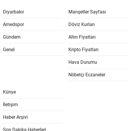
Diyarbakır
Manşetler Sayfası
Amedspor
Döviz Kurları
Gündem
Altın Fiyatları
Genel
Kripto Fiyatları
Hava Durumu
Nöbetçi Eczaneler
Künye
İletişim
Haber Arşivi
Son Dakika Haberleri