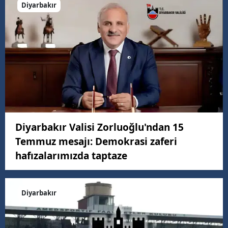
Diyarbakır
Diyarbakır Valisi Zorluoğlu'ndan 15
Temmuz mesajı: Demokrasi zaferi
hafızalarımızda taptaze
Diyarbakır