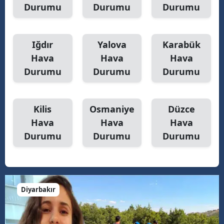
Durumu
Durumu
Durumu
Iğdır
Yalova
Karabük
Hava
Hava
Hava
Durumu
Durumu
Durumu
Kilis
Osmaniye
Düzce
Hava
Hava
Hava
Durumu
Durumu
Durumu
Diyarbakır