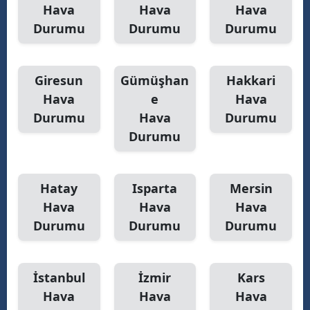
Hava
Hava
Hava
Durumu
Durumu
Durumu
Giresun
Gümüşhan
Hakkari
Hava
e
Hava
Durumu
Hava
Durumu
Durumu
Hatay
Isparta
Mersin
Hava
Hava
Hava
Durumu
Durumu
Durumu
İstanbul
İzmir
Kars
Hava
Hava
Hava