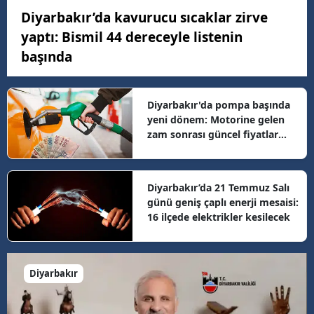
Diyarbakır’da kavurucu sıcaklar zirve
yaptı: Bismil 44 dereceyle listenin
başında
Diyarbakır'da pompa başında
yeni dönem: Motorine gelen
zam sonrası güncel fiyatlar
belli oldu
Diyarbakır’da 21 Temmuz Salı
günü geniş çaplı enerji mesaisi:
16 ilçede elektrikler kesilecek
Diyarbakır