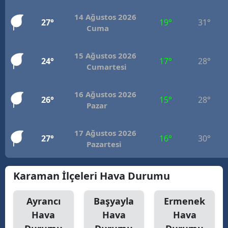
14 Ağustos 2026
27°
19°
31°
Cuma
15 Ağustos 2026
24°
17°
28°
Cumartesi
16 Ağustos 2026
26°
15°
28°
Pazar
17 Ağustos 2026
27°
16°
30°
Pazartesi
Karaman İlçeleri Hava Durumu
Ayrancı
Başyayla
Ermenek
Hava
Hava
Hava