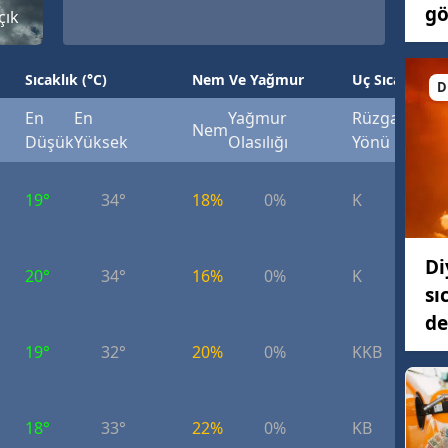
gö
çık
Sıcaklık (°C)
Nem Ve Yağmur
Uç Sıcaklık (°
D
En
En
Yağmur
Rüzgar
Rüzg
Nem
Düşük
Yüksek
Olasılığı
Yönü
Hızı
19°
34°
18%
0%
K
4.
Di
20°
34°
16%
0%
K
6.
sı
de
19°
32°
20%
0%
KKB
3.
18°
33°
22%
0%
KB
3.