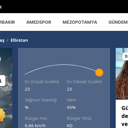
E
RBAKIR
AMEDSPOR
MEZOPOTAMYA
GÜNDEM
aş
/
Elbistan
D
ş
En Düşük Sıcaklık
En Yüksek Sıcaklık
23
23
Yağmur Olasılığı
Nem
Gü
%
45%
de
Rüzgar Hızı
Rüzgar Yönü
ve
0.66 km/h
KD