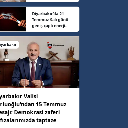
sonrası güncel fiyatlar
belli oldu
Diyarbakır’da 21
83 km/h
Temmuz Salı günü
geniş çaplı enerji
mesaisi: 16 ilçede
38 km/h
elektrikler kesilecek
iyarbakır
78 km/h
yarbakır Valisi
rluoğlu'ndan 15 Temmuz
sajı: Demokrasi zaferi
fızalarımızda taptaze