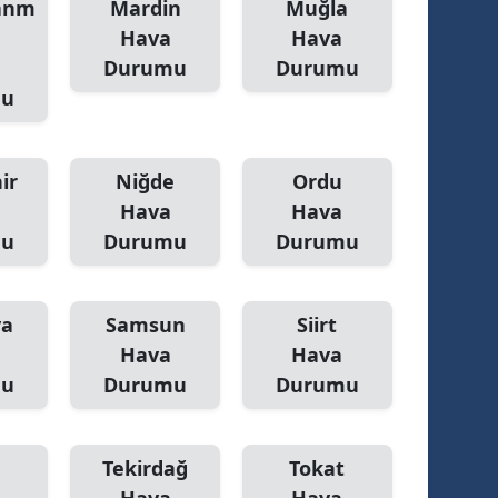
anm
Mardin
Muğla
Hava
Hava
Durumu
Durumu
mu
ir
Niğde
Ordu
Hava
Hava
mu
Durumu
Durumu
ya
Samsun
Siirt
Hava
Hava
mu
Durumu
Durumu
Tekirdağ
Tokat