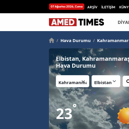
07 Ağustos 2026, Cuma
ARŞİV
İLETİŞİM
KÜNY
DİYA
/
Hava Durumu
/
Kahramanmar
Elbistan, Kahramanmara
Hava Durumu
İl:
İlçe:
°
23