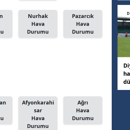
D
n
Nurhak
Pazarcık
Hava
Hava
mu
Durumu
Durumu
Di
ha
dü
an
Afyonkarahi
Ağrı
sar
Hava
mu
Hava
Durumu
Durumu