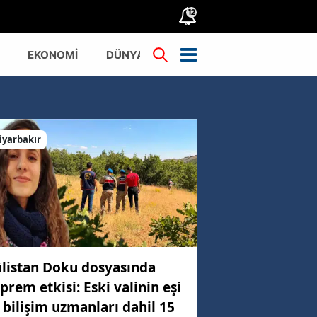
12
EKONOMİ
DÜNYA
TÜRKİYE
iyarbakır
listan Doku dosyasında
prem etkisi: Eski valinin eşi
 bilişim uzmanları dahil 15