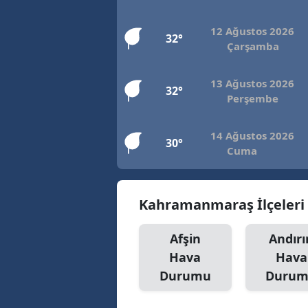
12 Ağustos 2026
32°
Çarşamba
13 Ağustos 2026
32°
Perşembe
14 Ağustos 2026
30°
Cuma
Kahramanmaraş İlçeler
Afşin
Andırı
Hava
Hava
Durumu
Duru