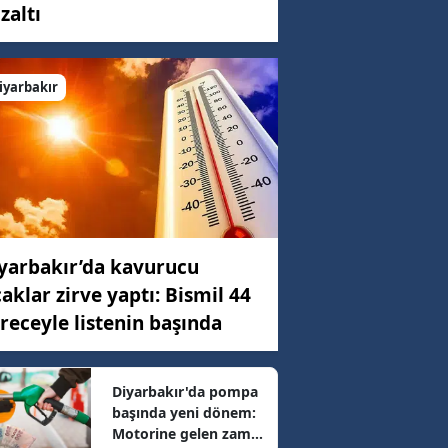
zaltı
C)
iyarbakır
ar
59 km/h
yarbakır’da kavurucu
34 km/h
caklar zirve yaptı: Bismil 44
receyle listenin başında
69 km/h
Diyarbakır'da pompa
başında yeni dönem:
93 km/h
Motorine gelen zam