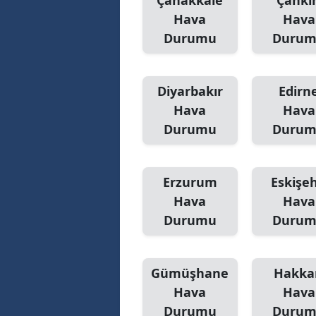
Çanakkale
Çankır
Hava
Hava
Durumu
Duru
Diyarbakır
Edirn
Hava
Hava
Durumu
Duru
Erzurum
Eskişeh
Hava
Hava
Durumu
Duru
Gümüşhane
Hakka
Hava
Hava
Durumu
Duru