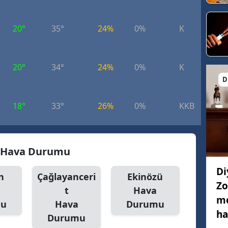
20°
35°
24%
0%
K
3.
20°
34°
24%
0%
K
6.
D
18°
33°
26%
0%
KKB
3.
i Hava Durumu
Di
n
Çağlayanceri
Ekinözü
Zo
t
Hava
me
mu
Hava
Durumu
ha
Durumu