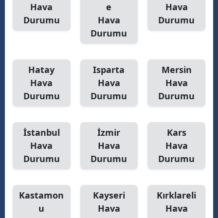
Hava
e
Hava
Durumu
Hava
Durumu
Durumu
Hatay
Isparta
Mersin
Hava
Hava
Hava
Durumu
Durumu
Durumu
İstanbul
İzmir
Kars
Hava
Hava
Hava
Durumu
Durumu
Durumu
Kastamon
Kayseri
Kırklareli
u
Hava
Hava