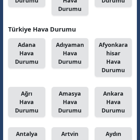
Durumu
Hava
Durumu
Durumu
Türkiye Hava Durumu
Adana
Adıyaman
Afyonkara
Hava
Hava
hisar
Durumu
Durumu
Hava
Durumu
Ağrı
Amasya
Ankara
Hava
Hava
Hava
Durumu
Durumu
Durumu
Antalya
Artvin
Aydın