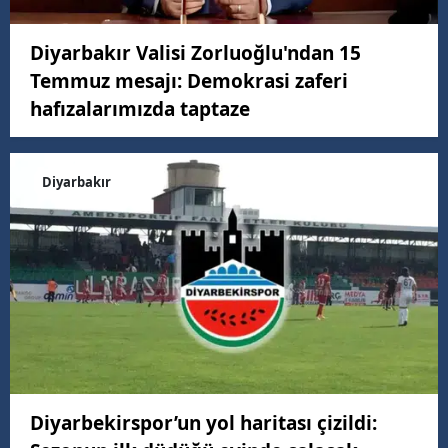
Diyarbakır Valisi Zorluoğlu'ndan 15
Temmuz mesajı: Demokrasi zaferi
hafızalarımızda taptaze
Diyarbakır
Diyarbekirspor’un yol haritası çizildi: