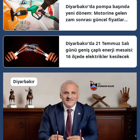
Diyarbakır'da pompa başında
yeni dönem: Motorine gelen
zam sonrası güncel fiyatlar
belli oldu
Diyarbakır’da 21 Temmuz Salı
günü geniş çaplı enerji mesaisi:
16 ilçede elektrikler kesilecek
Diyarbakır