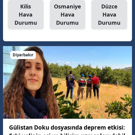
Kilis
Osmaniye
Düzce
Hava
Hava
Hava
Durumu
Durumu
Durumu
Diyarbakır
Gülistan Doku dosyasında deprem etkisi: