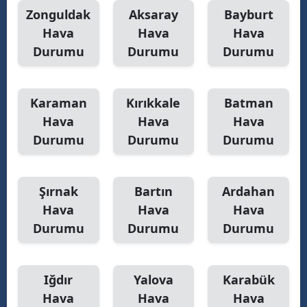
Zonguldak
Aksaray
Bayburt
Hava
Hava
Hava
Durumu
Durumu
Durumu
Karaman
Kırıkkale
Batman
Hava
Hava
Hava
Durumu
Durumu
Durumu
Şırnak
Bartın
Ardahan
Hava
Hava
Hava
Durumu
Durumu
Durumu
Iğdır
Yalova
Karabük
Hava
Hava
Hava