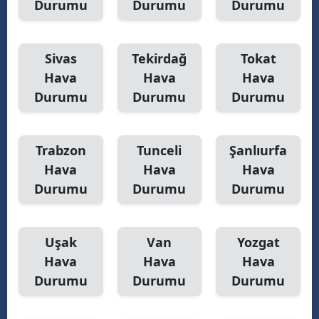
Durumu
Durumu
Durumu
Sivas
Tekirdağ
Tokat
Hava
Hava
Hava
Durumu
Durumu
Durumu
Trabzon
Tunceli
Şanlıurfa
Hava
Hava
Hava
Durumu
Durumu
Durumu
Uşak
Van
Yozgat
Hava
Hava
Hava
Durumu
Durumu
Durumu