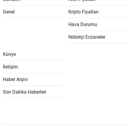
Genel
Kripto Fiyatları
Hava Durumu
Nöbetçi Eczaneler
Künye
İletişim
Haber Arşivi
Son Dakika Haberleri