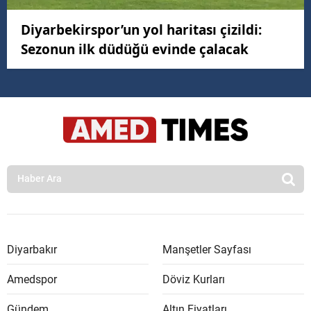
Diyarbekirspor’un yol haritası çizildi:
Sezonun ilk düdüğü evinde çalacak
Diyarbakır
Manşetler Sayfası
Amedspor
Döviz Kurları
Gündem
Altın Fiyatları