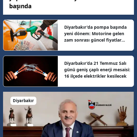
başında
Diyarbakır'da pompa başında
yeni dönem: Motorine gelen
zam sonrası güncel fiyatlar
belli oldu
Diyarbakır’da 21 Temmuz Salı
günü geniş çaplı enerji mesaisi:
16 ilçede elektrikler kesilecek
Diyarbakır