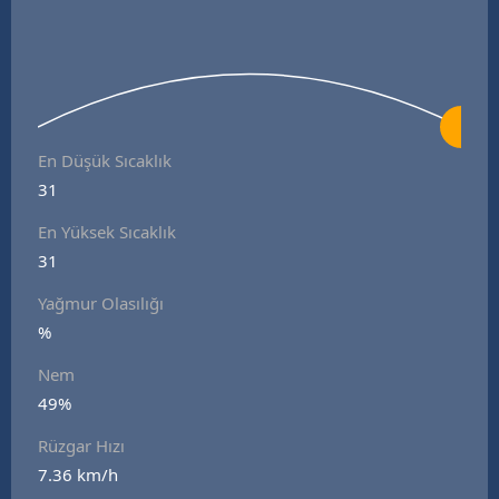
En Düşük Sıcaklık
31
En Yüksek Sıcaklık
31
Yağmur Olasılığı
%
Nem
49%
Rüzgar Hızı
7.36 km/h