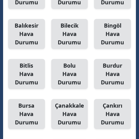
Durumu
Durumu
Durumu
Balıkesir
Bilecik
Bingöl
Hava
Hava
Hava
Durumu
Durumu
Durumu
Bitlis
Bolu
Burdur
Hava
Hava
Hava
Durumu
Durumu
Durumu
Bursa
Çanakkale
Çankırı
Hava
Hava
Hava
Durumu
Durumu
Durumu