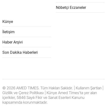
Nöbetçi Eczaneler
Künye
İletişim
Haber Arşivi
Son Dakika Haberleri
© 2026 AMED TIMES. Tüm Hakları Saklıdır. | Kullanım Şartları |
Gizlilik ve Çerez Politikası | Künye Amed Times'ta yer alan
içerikler, 5846 Sayılı Fikir ve Sanat Eserleri Kanunu
kapsamında korunmaktadır.