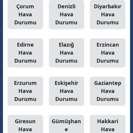
Çorum
Denizli
Diyarbakır
Hava
Hava
Hava
Durumu
Durumu
Durumu
Edirne
Elazığ
Erzincan
Hava
Hava
Hava
Durumu
Durumu
Durumu
Erzurum
Eskişehir
Gaziantep
Hava
Hava
Hava
Durumu
Durumu
Durumu
Giresun
Gümüşhan
Hakkari
Hava
e
Hava