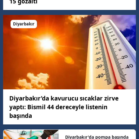
15 gözaltı
Diyarbakır
Diyarbakır’da kavurucu sıcaklar zirve
yaptı: Bismil 44 dereceyle listenin
başında
Diyarbakır'da pompa başında