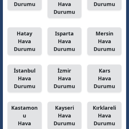
Durumu
Hava
Durumu
Durumu
Hatay
Isparta
Mersin
Hava
Hava
Hava
Durumu
Durumu
Durumu
İstanbul
İzmir
Kars
Hava
Hava
Hava
Durumu
Durumu
Durumu
Kastamon
Kayseri
Kırklareli
u
Hava
Hava
Hava
Durumu
Durumu