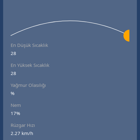
En Düşük Sıcaklık
28
En Yüksek Sıcaklık
28
Yağmur Olasılığı
%
Nem
17%
Rüzgar Hızı
2.27 km/h