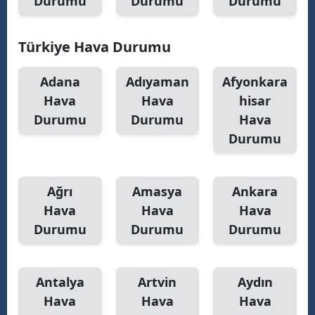
Durumu
Durumu
Durumu
Türkiye Hava Durumu
Adana
Adıyaman
Afyonkara
Hava
Hava
hisar
Durumu
Durumu
Hava
Durumu
Ağrı
Amasya
Ankara
Hava
Hava
Hava
Durumu
Durumu
Durumu
Antalya
Artvin
Aydın
Hava
Hava
Hava