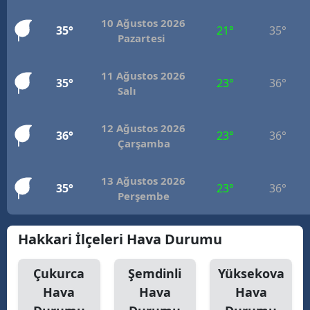
10 Ağustos 2026
35°
21°
35°
Pazartesi
11 Ağustos 2026
35°
23°
36°
Salı
12 Ağustos 2026
36°
23°
36°
Çarşamba
13 Ağustos 2026
35°
23°
36°
Perşembe
Hakkari İlçeleri Hava Durumu
Çukurca
Şemdinli
Yüksekova
Hava
Hava
Hava