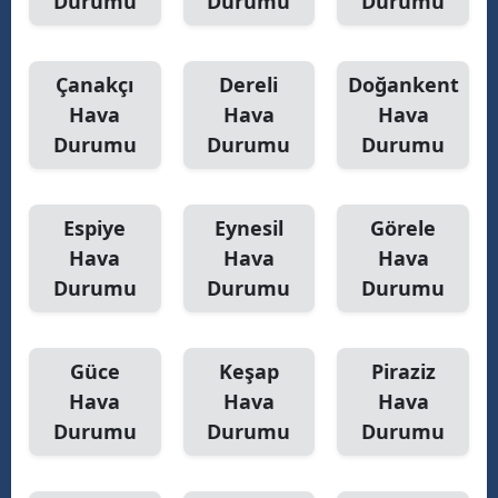
Durumu
Durumu
Durumu
Çanakçı
Dereli
Doğankent
Hava
Hava
Hava
Durumu
Durumu
Durumu
Espiye
Eynesil
Görele
Hava
Hava
Hava
Durumu
Durumu
Durumu
Güce
Keşap
Piraziz
Hava
Hava
Hava
Durumu
Durumu
Durumu