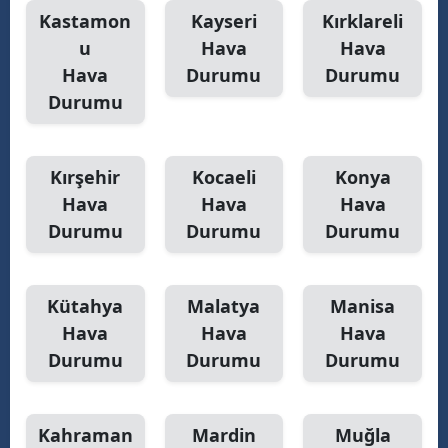
Kastamon
Kayseri
Kırklareli
u
Hava
Hava
Hava
Durumu
Durumu
Durumu
Kırşehir
Kocaeli
Konya
Hava
Hava
Hava
Durumu
Durumu
Durumu
Kütahya
Malatya
Manisa
Hava
Hava
Hava
Durumu
Durumu
Durumu
Kahraman
Mardin
Muğla