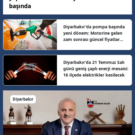
başında
Diyarbakır'da pompa başında
yeni dönem: Motorine gelen
zam sonrası güncel fiyatlar
belli oldu
Diyarbakır’da 21 Temmuz Salı
günü geniş çaplı enerji mesaisi:
16 ilçede elektrikler kesilecek
Diyarbakır