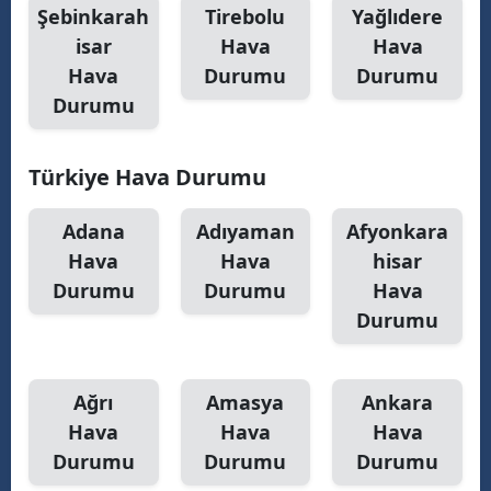
Şebinkarah
Tirebolu
Yağlıdere
isar
Hava
Hava
Hava
Durumu
Durumu
Durumu
Türkiye Hava Durumu
Adana
Adıyaman
Afyonkara
Hava
Hava
hisar
Durumu
Durumu
Hava
Durumu
Ağrı
Amasya
Ankara
Hava
Hava
Hava
Durumu
Durumu
Durumu