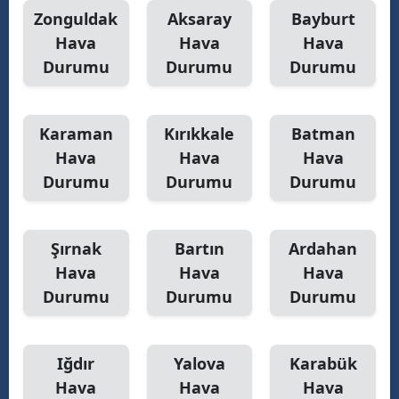
Zonguldak
Aksaray
Bayburt
Hava
Hava
Hava
Durumu
Durumu
Durumu
Karaman
Kırıkkale
Batman
Hava
Hava
Hava
Durumu
Durumu
Durumu
Şırnak
Bartın
Ardahan
Hava
Hava
Hava
Durumu
Durumu
Durumu
Iğdır
Yalova
Karabük
Hava
Hava
Hava