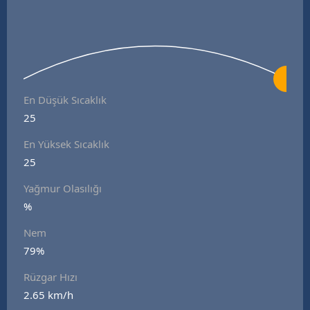
En Düşük Sıcaklık
25
En Yüksek Sıcaklık
25
Yağmur Olasılığı
%
Nem
79%
Rüzgar Hızı
2.65 km/h