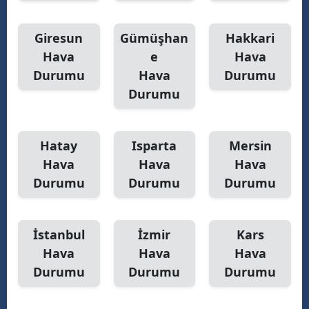
Giresun
Gümüşhan
Hakkari
Hava
e
Hava
Durumu
Hava
Durumu
Durumu
Hatay
Isparta
Mersin
Hava
Hava
Hava
Durumu
Durumu
Durumu
İstanbul
İzmir
Kars
Hava
Hava
Hava
Durumu
Durumu
Durumu