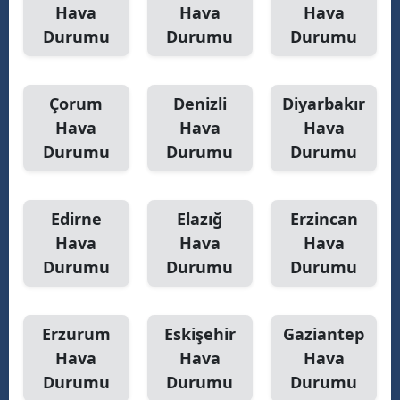
Hava
Hava
Hava
Durumu
Durumu
Durumu
Çorum
Denizli
Diyarbakır
Hava
Hava
Hava
Durumu
Durumu
Durumu
Edirne
Elazığ
Erzincan
Hava
Hava
Hava
Durumu
Durumu
Durumu
Erzurum
Eskişehir
Gaziantep
Hava
Hava
Hava
Durumu
Durumu
Durumu