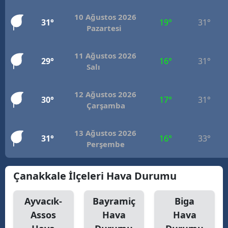
10 Ağustos 2026
31°
19°
31°
Pazartesi
11 Ağustos 2026
29°
16°
31°
Salı
12 Ağustos 2026
30°
17°
31°
Çarşamba
13 Ağustos 2026
31°
16°
33°
Perşembe
Çanakkale İlçeleri Hava Durumu
Ayvacık-
Bayramiç
Biga
Assos
Hava
Hava