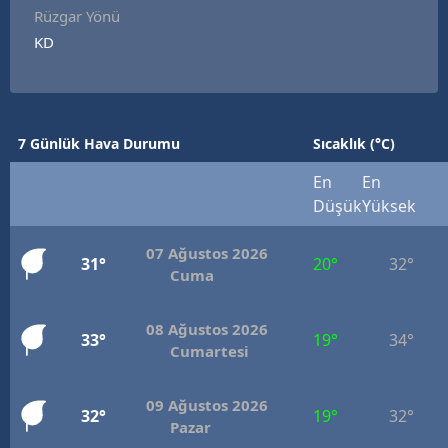
Rüzgar Yönü
KD
7 Günlük Hava Durumu
Sıcaklık (°C)
En
En
Düşük
Yüksek
07 Ağustos 2026
31°
20°
32°
Cuma
08 Ağustos 2026
33°
19°
34°
Cumartesi
09 Ağustos 2026
32°
19°
32°
Pazar