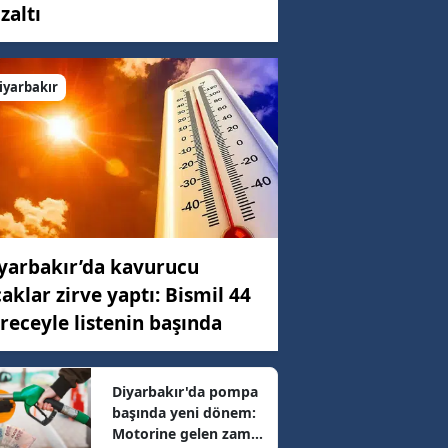
zaltı
C)
iyarbakır
ar
32 km/h
yarbakır’da kavurucu
62 km/h
caklar zirve yaptı: Bismil 44
receyle listenin başında
65 km/h
Diyarbakır'da pompa
başında yeni dönem:
24 km/h
Motorine gelen zam