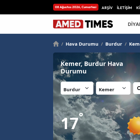
08 Ağustos 2026, Cumartesi
ARŞİV
İLETİŞİM
K
DİYA
/
Hava Durumu
/
Burdur
/
Kem
Kemer, Burdur Hava
Durumu
İl:
İlçe:
°
17