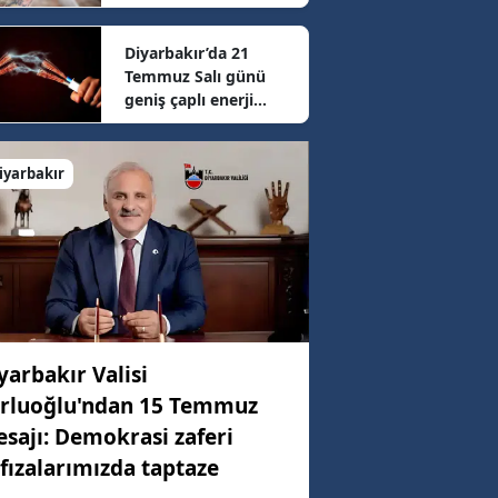
sonrası güncel fiyatlar
belli oldu
Diyarbakır’da 21
3 km/h
Temmuz Salı günü
geniş çaplı enerji
mesaisi: 16 ilçede
57 km/h
elektrikler kesilecek
iyarbakır
75 km/h
yarbakır Valisi
rluoğlu'ndan 15 Temmuz
sajı: Demokrasi zaferi
fızalarımızda taptaze