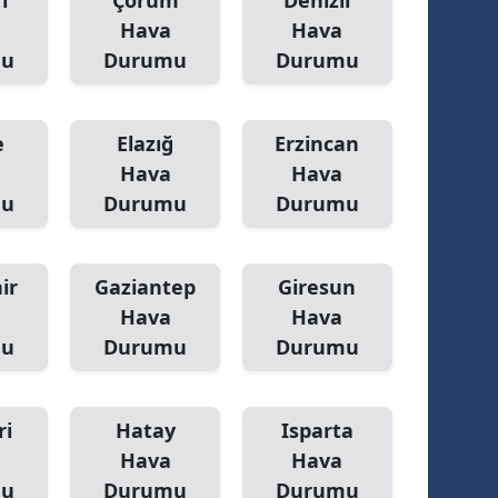
ı
Çorum
Denizli
Hava
Hava
mu
Durumu
Durumu
e
Elazığ
Erzincan
Hava
Hava
mu
Durumu
Durumu
ir
Gaziantep
Giresun
Hava
Hava
mu
Durumu
Durumu
ri
Hatay
Isparta
Hava
Hava
mu
Durumu
Durumu