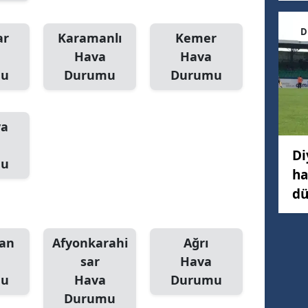
D
ar
Karamanlı
Kemer
Hava
Hava
mu
Durumu
Durumu
va
Di
mu
ha
dü
an
Afyonkarahi
Ağrı
sar
Hava
mu
Hava
Durumu
Durumu