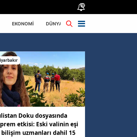
12
EKONOMİ
DÜNYA
TÜRKİYE
iyarbakır
listan Doku dosyasında
prem etkisi: Eski valinin eşi
 bilişim uzmanları dahil 15