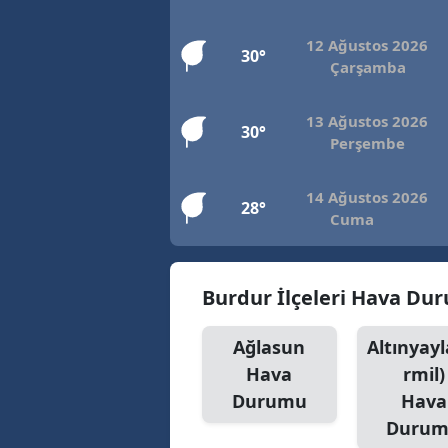
12 Ağustos 2026
30°
Çarşamba
13 Ağustos 2026
30°
Perşembe
14 Ağustos 2026
28°
Cuma
Burdur İlçeleri Hava Du
Ağlasun
Altınyayl
Hava
rmil)
Durumu
Hava
Duru