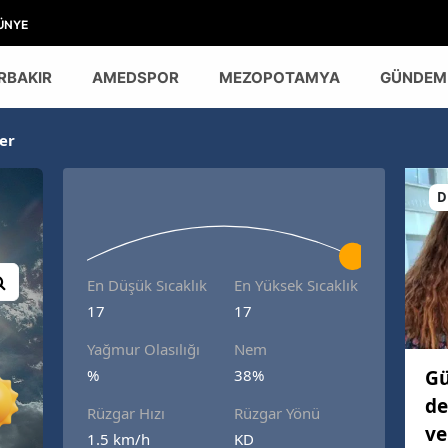
ÜNYE
RBAKIR
AMEDSPOR
MEZOPOTAMYA
GÜNDEM
er
D
En Düşük Sıcaklık
En Yüksek Sıcaklık
17
17
Yağmur Olasılığı
Nem
Gü
%
38%
de
Rüzgar Hızı
Rüzgar Yönü
ve
1.5 km/h
KD