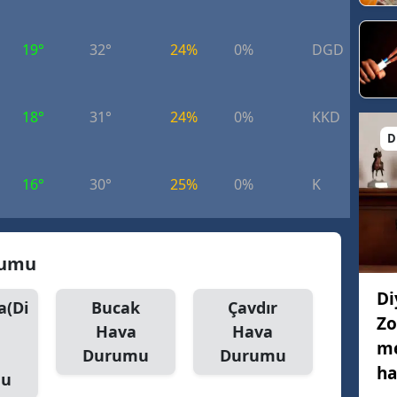
19°
32°
24%
0%
DGD
4.
18°
31°
24%
0%
KKD
7.
D
16°
30°
25%
0%
K
5.
rumu
Di
a(Di
Bucak
Çavdır
Zo
Hava
Hava
me
Durumu
Durumu
ha
mu