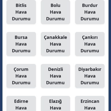
Bitlis
Bolu
Burdur
Hava
Hava
Hava
Durumu
Durumu
Durumu
Bursa
Çanakkale
Çankırı
Hava
Hava
Hava
Durumu
Durumu
Durumu
Çorum
Denizli
Diyarbakır
Hava
Hava
Hava
Durumu
Durumu
Durumu
Edirne
Elazığ
Erzincan
Hava
Hava
Hava