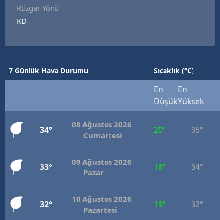
Rüzgar Yönü
KD
7 Günlük Hava Durumu
Sıcaklık (°C)
En
En
Düşük
Yüksek
08 Ağustos 2026
34°
20°
35°
Cumartesi
09 Ağustos 2026
33°
18°
34°
Pazar
10 Ağustos 2026
32°
19°
32°
Pazartesi