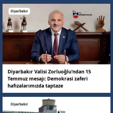
Diyarbakır
Diyarbakır Valisi Zorluoğlu'ndan 15
Temmuz mesajı: Demokrasi zaferi
hafızalarımızda taptaze
Diyarbakır