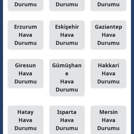
Durumu
Durumu
Durumu
Erzurum
Eskişehir
Gaziantep
Hava
Hava
Hava
Durumu
Durumu
Durumu
Giresun
Gümüşhan
Hakkari
Hava
e
Hava
Durumu
Hava
Durumu
Durumu
Hatay
Isparta
Mersin
Hava
Hava
Hava
Durumu
Durumu
Durumu