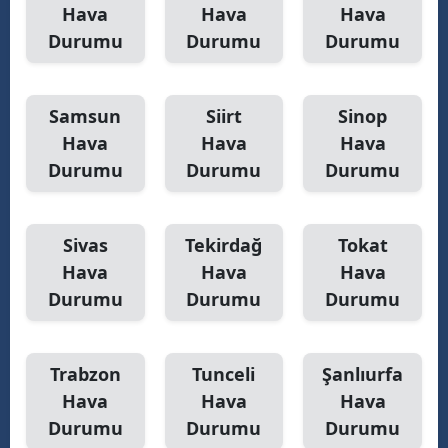
Hava
Hava
Hava
Durumu
Durumu
Durumu
Samsun
Siirt
Sinop
Hava
Hava
Hava
Durumu
Durumu
Durumu
Sivas
Tekirdağ
Tokat
Hava
Hava
Hava
Durumu
Durumu
Durumu
Trabzon
Tunceli
Şanlıurfa
Hava
Hava
Hava
Durumu
Durumu
Durumu