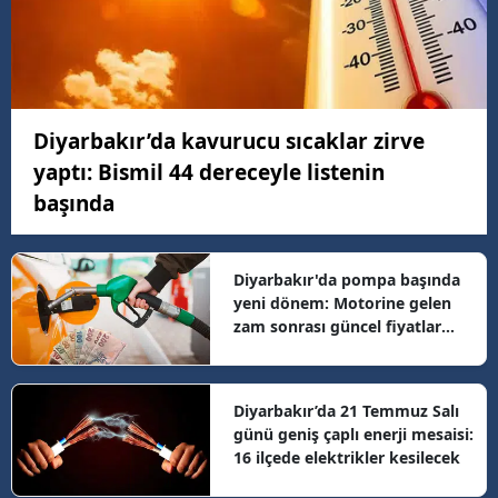
Diyarbakır’da kavurucu sıcaklar zirve
yaptı: Bismil 44 dereceyle listenin
başında
Diyarbakır'da pompa başında
yeni dönem: Motorine gelen
zam sonrası güncel fiyatlar
belli oldu
Diyarbakır’da 21 Temmuz Salı
günü geniş çaplı enerji mesaisi:
16 ilçede elektrikler kesilecek