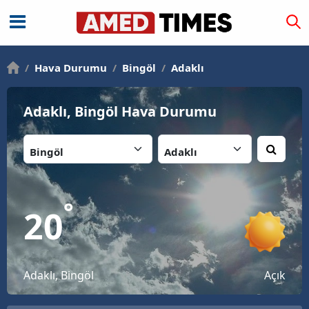
/
Hava Durumu
/
Bingöl
/
Adaklı
Adaklı, Bingöl Hava Durumu
İl:
İlçe:
°
20
Adaklı, Bingöl
Açık