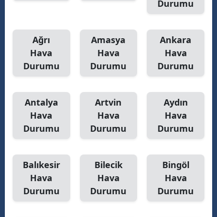
Durumu
Ağrı
Amasya
Ankara
Hava
Hava
Hava
Durumu
Durumu
Durumu
Antalya
Artvin
Aydın
Hava
Hava
Hava
Durumu
Durumu
Durumu
Balıkesir
Bilecik
Bingöl
Hava
Hava
Hava
Durumu
Durumu
Durumu