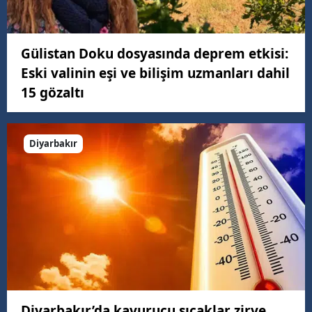
Gülistan Doku dosyasında deprem etkisi:
Eski valinin eşi ve bilişim uzmanları dahil
15 gözaltı
Diyarbakır
Diyarbakır’da kavurucu sıcaklar zirve