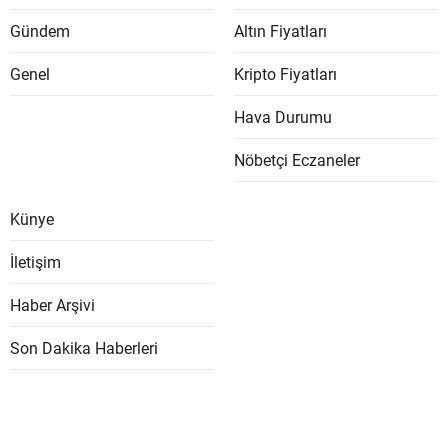
Gündem
Altın Fiyatları
Genel
Kripto Fiyatları
Hava Durumu
Nöbetçi Eczaneler
Künye
İletişim
Haber Arşivi
Son Dakika Haberleri