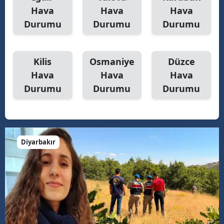
Hava
Hava
Hava
Durumu
Durumu
Durumu
Kilis
Osmaniye
Düzce
Hava
Hava
Hava
Durumu
Durumu
Durumu
Diyarbakır