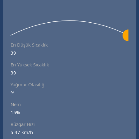
En Düşük Sıcaklık
39
En Yüksek Sıcaklık
39
Yağmur Olasılığı
%
Nem
15%
Rüzgar Hızı
5.47 km/h