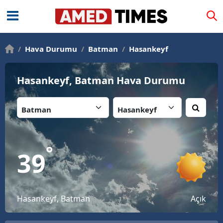
/
Hava Durumu
/
Batman
/
Hasankeyf
Hasankeyf, Batman Hava Durumu
İl:
İlçe:
°
39
Hasankeyf, Batman
Açık