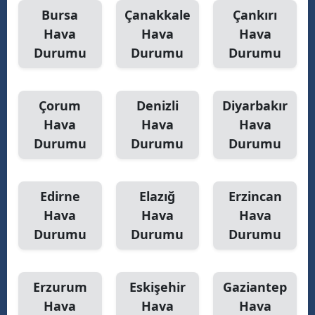
Bursa
Çanakkale
Çankırı
Hava
Hava
Hava
Durumu
Durumu
Durumu
Çorum
Denizli
Diyarbakır
Hava
Hava
Hava
Durumu
Durumu
Durumu
Edirne
Elazığ
Erzincan
Hava
Hava
Hava
Durumu
Durumu
Durumu
Erzurum
Eskişehir
Gaziantep
Hava
Hava
Hava