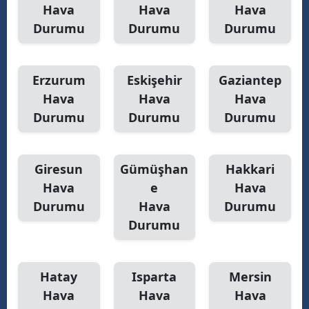
Hava
Hava
Hava
Durumu
Durumu
Durumu
Erzurum
Eskişehir
Gaziantep
Hava
Hava
Hava
Durumu
Durumu
Durumu
Giresun
Gümüşhan
Hakkari
Hava
e
Hava
Durumu
Hava
Durumu
Durumu
Hatay
Isparta
Mersin
Hava
Hava
Hava