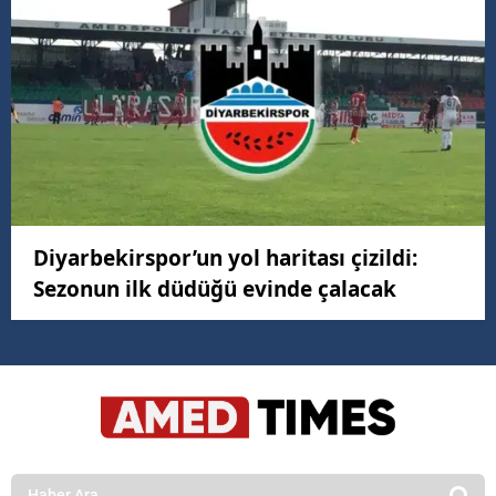
Diyarbekirspor’un yol haritası çizildi:
Sezonun ilk düdüğü evinde çalacak