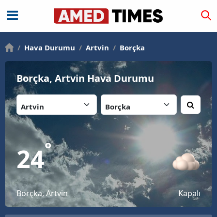
/
Hava Durumu
/
Artvin
/
Borçka
Borçka, Artvin Hava Durumu
İl:
İlçe:
°
24
Borçka, Artvin
Kapalı