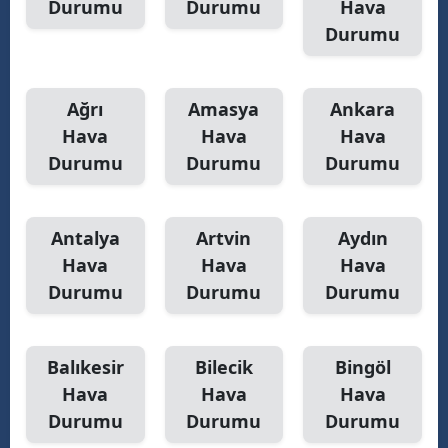
Durumu
Durumu
Hava
Durumu
Ağrı
Amasya
Ankara
Hava
Hava
Hava
Durumu
Durumu
Durumu
Antalya
Artvin
Aydın
Hava
Hava
Hava
Durumu
Durumu
Durumu
Balıkesir
Bilecik
Bingöl
Hava
Hava
Hava
Durumu
Durumu
Durumu