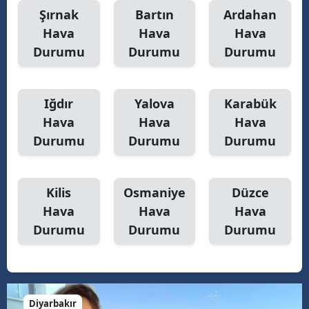
Şırnak
Bartın
Ardahan
Hava
Hava
Hava
Durumu
Durumu
Durumu
Iğdır
Yalova
Karabük
Hava
Hava
Hava
Durumu
Durumu
Durumu
Kilis
Osmaniye
Düzce
Hava
Hava
Hava
Durumu
Durumu
Durumu
Diyarbakır