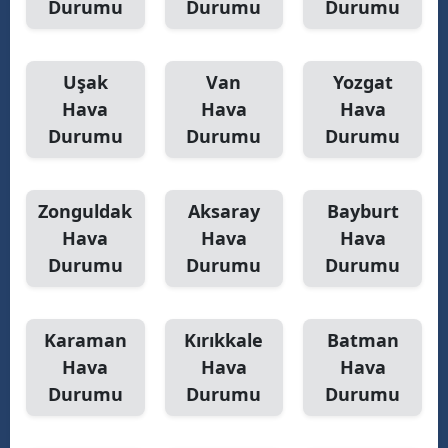
Durumu
Durumu
Durumu
Uşak
Van
Yozgat
Hava
Hava
Hava
Durumu
Durumu
Durumu
Zonguldak
Aksaray
Bayburt
Hava
Hava
Hava
Durumu
Durumu
Durumu
Karaman
Kırıkkale
Batman
Hava
Hava
Hava
Durumu
Durumu
Durumu