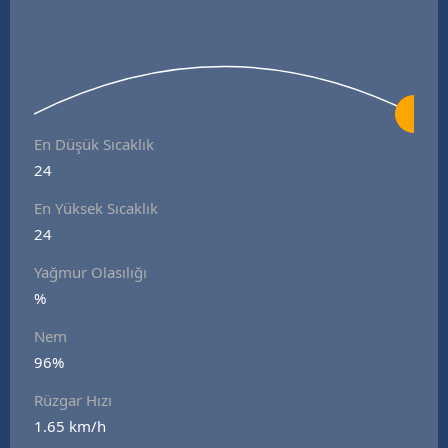
En Düşük Sıcaklık
24
En Yüksek Sıcaklık
24
Yağmur Olasılığı
%
Nem
96%
Rüzgar Hızı
1.65 km/h