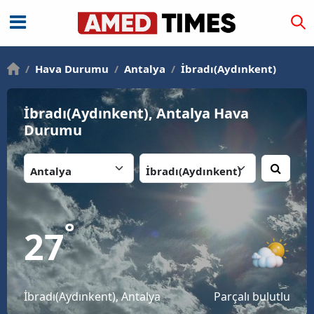
/
Hava Durumu
/
Antalya
/
İbradı(Aydınkent)
İbradı(Aydınkent), Antalya Hava
Durumu
İl:
İlçe:
°
27
İbradı(Aydınkent), Antalya
Parçalı bulutlu