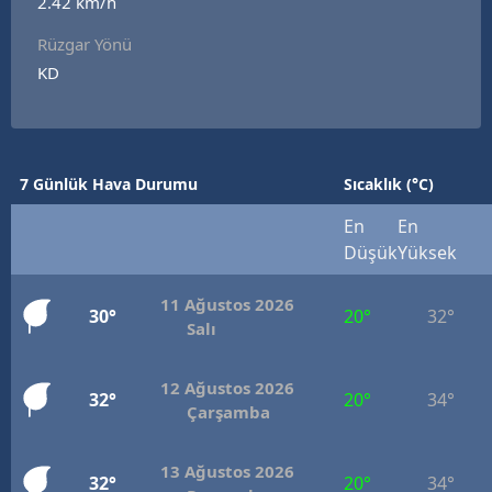
2.42 km/h
Rüzgar Yönü
KD
7 Günlük Hava Durumu
Sıcaklık (°C)
En
En
Düşük
Yüksek
11 Ağustos 2026
30°
20°
32°
Salı
12 Ağustos 2026
32°
20°
34°
Çarşamba
13 Ağustos 2026
32°
20°
34°