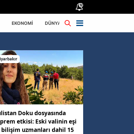
12
EKONOMİ
DÜNYA
TÜRKİYE
iyarbakır
listan Doku dosyasında
prem etkisi: Eski valinin eşi
 bilişim uzmanları dahil 15