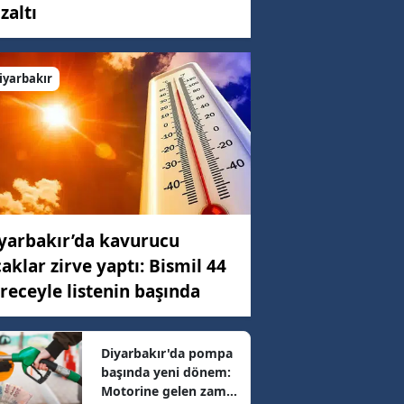
zaltı
C)
iyarbakır
ar
14 km/h
yarbakır’da kavurucu
59 km/h
caklar zirve yaptı: Bismil 44
receyle listenin başında
06 km/h
Diyarbakır'da pompa
başında yeni dönem:
89 km/h
Motorine gelen zam