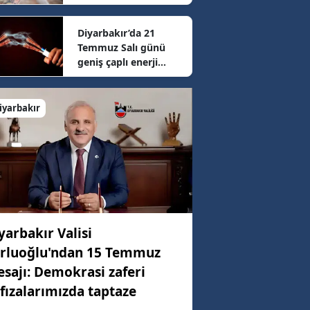
sonrası güncel fiyatlar
belli oldu
Diyarbakır’da 21
48 km/h
Temmuz Salı günü
geniş çaplı enerji
mesaisi: 16 ilçede
04 km/h
elektrikler kesilecek
iyarbakır
45 km/h
yarbakır Valisi
rluoğlu'ndan 15 Temmuz
sajı: Demokrasi zaferi
fızalarımızda taptaze