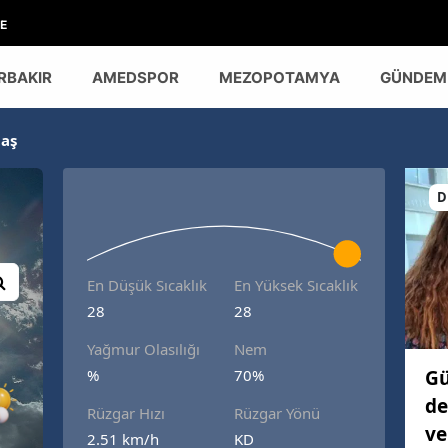
E
RBAKIR
AMEDSPOR
MEZOPOTAMYA
GÜNDEM
aş
D
En Düşük Sıcaklık
En Yüksek Sıcaklık
28
28
Yağmur Olasılığı
Nem
Gü
%
70%
de
Rüzgar Hızı
Rüzgar Yönü
ve
2.51 km/h
KD