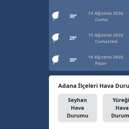
14 Ağustos 2026
30°
Cuma
15 Ağustos 2026
29°
Cumartesi
16 Ağustos 2026
30°
Pazar
Adana İlçeleri Hava Du
Seyhan
Yüreği
Hava
Hava
Durumu
Duru