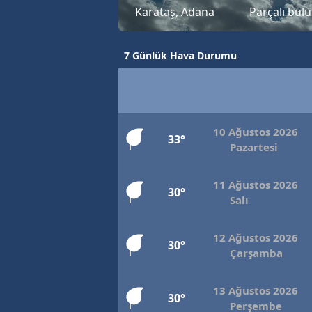
Karataş, Adana
Parçalı bulu
7 Günlük Hava Durumu
10 Ağustos 2026
33°
Pazartesi
11 Ağustos 2026
30°
Salı
12 Ağustos 2026
30°
Çarşamba
13 Ağustos 2026
30°
Perşembe