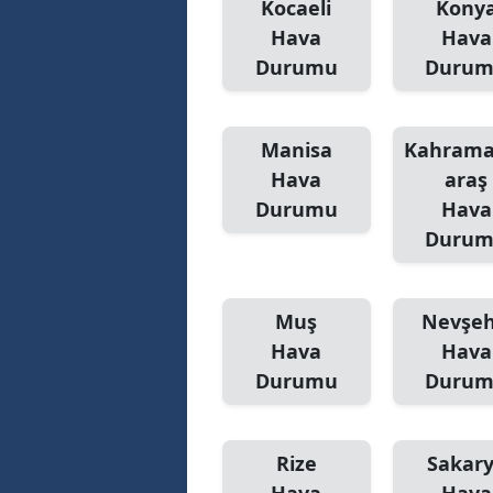
Kocaeli
Kony
Hava
Hava
Durumu
Duru
Manisa
Kahram
Hava
araş
Durumu
Hava
Duru
Muş
Nevşeh
Hava
Hava
Durumu
Duru
Rize
Sakar