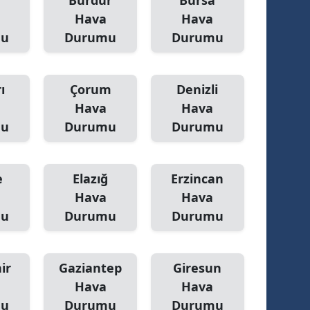
Burdur
Bursa
Hava
Hava
mu
Durumu
Durumu
ı
Çorum
Denizli
Hava
Hava
mu
Durumu
Durumu
e
Elazığ
Erzincan
Hava
Hava
mu
Durumu
Durumu
ir
Gaziantep
Giresun
Hava
Hava
mu
Durumu
Durumu