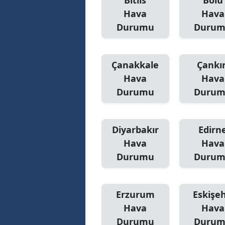
Bitlis
Bolu
Hava
Hava
Durumu
Duru
Çanakkale
Çankır
Hava
Hava
Durumu
Duru
Diyarbakır
Edirn
Hava
Hava
Durumu
Duru
Erzurum
Eskişeh
Hava
Hava
Durumu
Duru