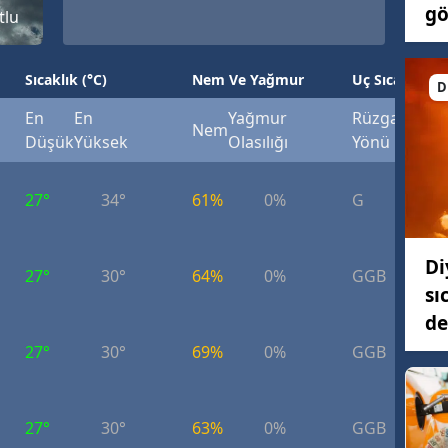
gö
tlu
Sıcaklık (°C)
Nem Ve Yağmur
Uç Sıcaklık (°
D
En
En
Yağmur
Rüzgar
Rüzg
Nem
Düşük
Yüksek
Olasılığı
Yönü
Hızı
27°
34°
61%
0%
G
6.
Di
27°
30°
64%
0%
GGB
5.
sı
de
27°
30°
69%
0%
GGB
6.
27°
30°
63%
0%
GGB
5.