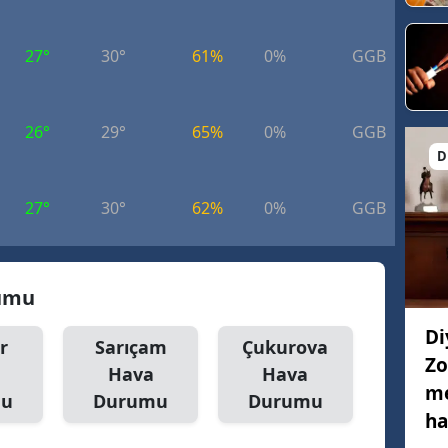
27°
30°
61%
0%
GGB
6.
26°
29°
65%
0%
GGB
8.
D
27°
30°
62%
0%
GGB
8.
rumu
Di
r
Sarıçam
Çukurova
Zo
Hava
Hava
me
mu
Durumu
Durumu
ha