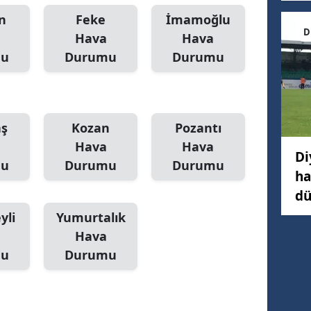
n
Feke
İmamoğlu
D
Hava
Hava
mu
Durumu
Durumu
aş
Kozan
Pozantı
Hava
Hava
Di
mu
Durumu
Durumu
ha
dü
yli
Yumurtalık
Hava
mu
Durumu