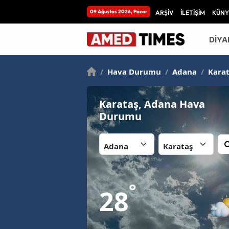
09 Ağustos 2026, Pazar
ARŞİV
İLETİŞİM
KÜNY
DİYA
/
Hava Durumu
/
Adana
/
Karat
Karataş, Adana Hava
Durumu
İl:
İlçe:
°
28