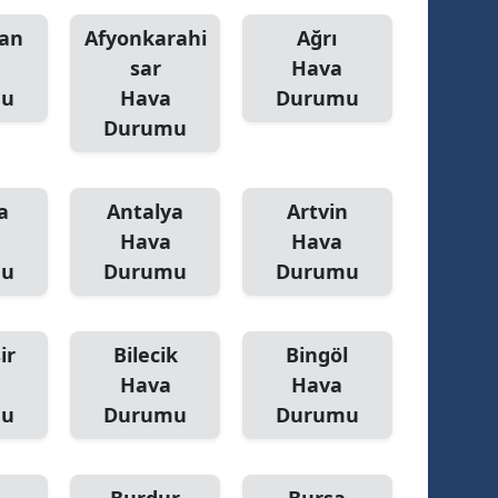
an
Afyonkarahi
Ağrı
sar
Hava
mu
Hava
Durumu
Durumu
a
Antalya
Artvin
Hava
Hava
mu
Durumu
Durumu
ir
Bilecik
Bingöl
Hava
Hava
mu
Durumu
Durumu