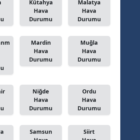
a
Kütahya
Malatya
Hava
Hava
mu
Durumu
Durumu
anm
Mardin
Muğla
Hava
Hava
Durumu
Durumu
mu
ir
Niğde
Ordu
Hava
Hava
mu
Durumu
Durumu
ya
Samsun
Siirt