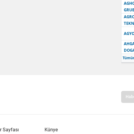
AGH
GRU
AGRO
TEKN
AGYO
AHGA
DOG
Tümün
r Sayfası
Künye