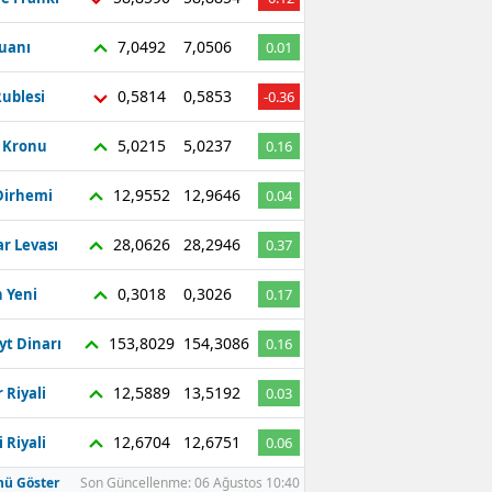
7,0492
7,0506
Yuanı
0.01
0,5814
0,5853
ublesi
-0.36
5,0215
5,0237
ç Kronu
0.16
12,9552
12,9646
Dirhemi
0.04
28,0626
28,2946
r Levası
0.37
0,3018
0,3026
 Yeni
0.17
153,8029
154,3086
yt Dinarı
0.16
12,5889
13,5192
 Riyali
0.03
12,6704
12,6751
 Riyali
0.06
ü Göster
Son Güncellenme: 06 Ağustos 10:40