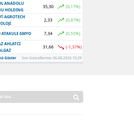
OL ANADOLU
35,30
(0,17%)
BU HOLDING
T AGROTECH
2,33
(0,87%)
OLOJI
7,34
(0,55%)
 ATAKULE GMYO
Z AHLATCI
31,66
(-1,37%)
ALGAZ
ü Göster
Son Güncellenme: 06.08.2026 10:29