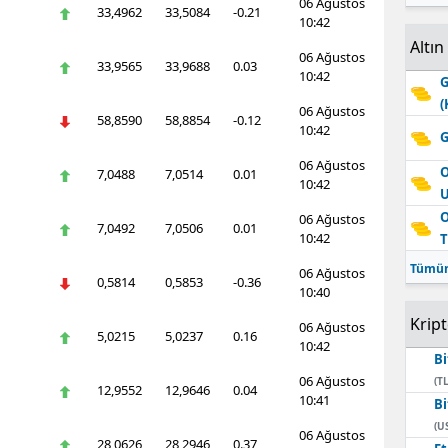
06 Ağustos
33,4962
33,5084
-0.21
10:42
Altın
06 Ağustos
33,9565
33,9688
0.03
10:42
G
(
06 Ağustos
58,8590
58,8854
-0.12
10:42
G
06 Ağustos
O
7,0488
7,0514
0.01
10:42
O
06 Ağustos
7,0492
7,0506
0.01
10:42
T
Tümün
06 Ağustos
0,5814
0,5853
-0.36
10:40
Krip
06 Ağustos
5,0215
5,0237
0.16
10:42
Bi
06 Ağustos
(TL
12,9552
12,9646
0.04
10:41
Bi
(U
06 Ağustos
28,0626
28,2946
0.37