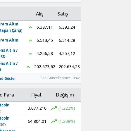
Alış
Satış
ram Altın
6.393,24
6.387,11
Kapalı Çarşı)
6.514,28
6.513,45
ram Altın
ns Altın /
4.257,12
4.256,58
USD
ns Altın /
202.634,23
202.573,62
L
Son Güncellenme: 10:42
ü Göster
to Para
Fiyat
Değişim
tcoin
3.077.210
(1.222%)
)
tcoin
64.804,01
(1.208%)
SDT)