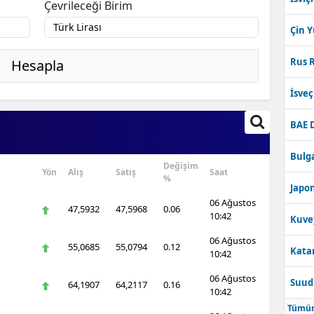
Çevrileceği Birim
Çin 
Rus R
Hesapla
İsve
BAE 
Bulga
Değişim
Yön
Alış
Satış
Saat
%
Japon
06 Ağustos
47,5932
47,5968
0.06
10:42
Kuve
06 Ağustos
55,0685
55,0794
0.12
Katar
10:42
06 Ağustos
Suudi
64,1907
64,2117
0.16
10:42
Tümün