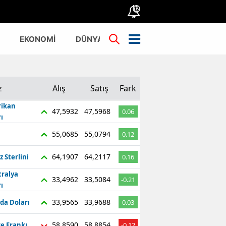
12
EKONOMİ
DÜNYA
TÜRKİYE
z
Alış
Satış
Fark
ikan
47,5932
47,5968
0.06
ı
55,0685
55,0794
0.12
64,1907
64,2117
z Sterlini
0.16
tralya
33,4962
33,5084
-0.21
ı
33,9565
33,9688
da Doları
0.03
58,8590
58,8854
re Frankı
-0.12