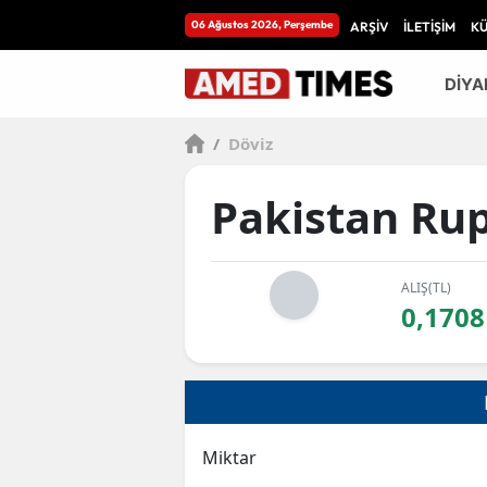
06 Ağustos 2026, Perşembe
ARŞİV
İLETİŞİM
K
DİYA
/
Döviz
Pakistan Rup
ALIŞ(TL)
0,1708
Miktar