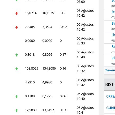
E
03:00
(U
06 Ağustos
E
16,0714
16,1075
-0.2
10:42
(TL
Bi
06 Ağustos
7,3485
7,3524
-0.02
10:42
(U
Li
06 Ağustos
0,0000
0,0000
0
(U
23:33
Ri
06 Ağustos
(TL
0,3018
0,3026
0.17
10:40
Ri
(U
06 Ağustos
153,8029
154,3086
0.16
Tümün
10:32
06 Ağustos
4,9910
4,9930
0
BIST 
10:42
06 Ağustos
0,1708
0,1725
0.06
CRFS
10:40
06 Ağustos
GUN
12,5889
13,5192
0.03
10:41