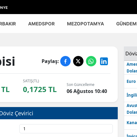
ÜNYE
RBAKIR
AMEDSPOR
MEZOPOTAMYA
GÜNDEM
Dövi
isi
Paylaş:
Amer
Dolar
SATIŞ(TL)
Euro
Son Güncelleme
 TL
0,1725 TL
06 Ağustos 10:40
İngili
Avus
Döviz Çevirici
Dolar
Kana
İsviç