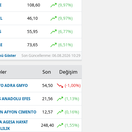
108,60
(9,97%)
E
46,10
(9,97%)
L
55,95
(6,77%)
S
73,65
(6,51%)
E
ü Göster
Son Güncellenme: 06.08.2026 10:29
ler
Son
Değişim
54,50
(-1,00%)
O ADRA GMYO
21,56
(1,13%)
S ANADOLU EFES
12,57
(0,16%)
N AFYON CIMENTO
A AGESA HAYAT
248,40
(1,55%)
LILIK