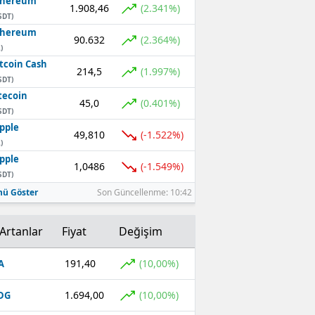
thereum
1.908,46
(2.341%)
SDT)
thereum
90.632
(2.364%)
)
tcoin Cash
214,5
(1.997%)
SDT)
tecoin
45,0
(0.401%)
SDT)
pple
49,810
(-1.522%)
)
pple
1,0486
(-1.549%)
SDT)
ü Göster
Son Güncellenme: 10:42
Artanlar
Fiyat
Değişim
191,40
(10,00%)
A
1.694,00
(10,00%)
DG