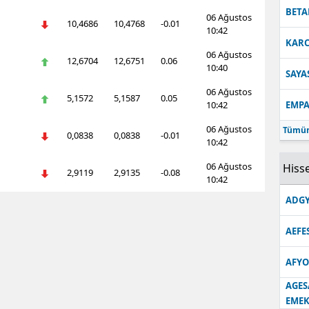
BETA
06 Ağustos
10,4686
10,4768
-0.01
10:42
KARC
06 Ağustos
12,6704
12,6751
0.06
10:40
SAYA
06 Ağustos
5,1572
5,1587
0.05
10:42
EMPA
06 Ağustos
Tümün
0,0838
0,0838
-0.01
10:42
06 Ağustos
Hisse
2,9119
2,9135
-0.08
10:42
ADGY
AEFE
AFYO
AGES
EMEK