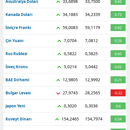
33,6898
33,7500
Avustralya Doları
0.69
34,1883
34,2339
Kanada Doları
0.73
59,0083
59,1179
İsviçre Frankı
0.82
7,0704
7,0812
Çin Yuanı
0.29
0,5822
0,5825
Rus Rublesi
0.65
5,0214
5,0442
İsveç Kronu
0.62
12,9805
12,9992
BAE Dirhemi
0.21
27,9743
28,2565
Bulgar Levası
-0.22
0,3020
0,3036
Japon Yeni
0.6
154,2465
154,7974
Kuveyt Dinarı
0.54