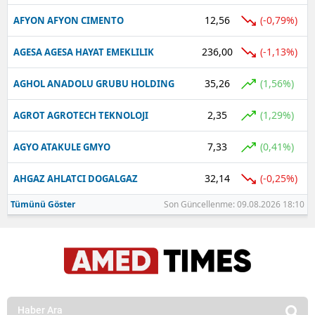
12,56
(-0,79%)
AFYON AFYON CIMENTO
236,00
(-1,13%)
AGESA AGESA HAYAT EMEKLILIK
35,26
(1,56%)
AGHOL ANADOLU GRUBU HOLDING
2,35
(1,29%)
AGROT AGROTECH TEKNOLOJI
7,33
(0,41%)
AGYO ATAKULE GMYO
32,14
(-0,25%)
AHGAZ AHLATCI DOGALGAZ
Tümünü Göster
Son Güncellenme: 09.08.2026 18:10