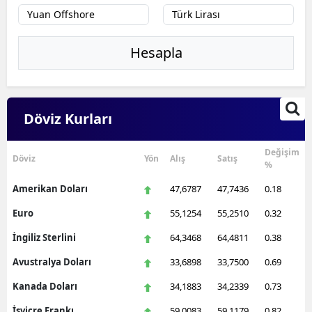
Hesapla
Döviz Kurları
Değişim
Döviz
Yön
Alış
Satış
%
Amerikan Doları
47,6787
47,7436
0.18
Euro
55,1254
55,2510
0.32
İngiliz Sterlini
64,3468
64,4811
0.38
Avustralya Doları
33,6898
33,7500
0.69
Kanada Doları
34,1883
34,2339
0.73
İsviçre Frankı
59,0083
59,1179
0.82