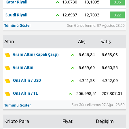
13,0730
13,1095
Katar Riyali
0.36
12,6987
12,7093
Suudi Riyali
0.22
Tümünü Göster
Son Güncellenme: 07 Ağustos 23:50
Altın
Alış
Satış
6.653,03
6.646,84
Gram Altın (Kapalı Çarşı)
6.660,55
6.659,69
Gram Altın
4.342,09
4.341,53
Ons Altın / USD
207.307,01
206.998,51
Ons Altın / TL
Son Güncellenme: 07 Ağu - 23:59
Tümünü Göster
Kripto Para
Fiyat
Değişim