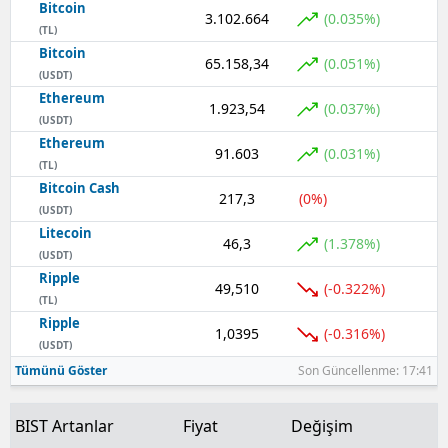
Bitcoin
3.102.664
(0.035%)
(TL)
Bitcoin
65.158,34
(0.051%)
(USDT)
Ethereum
1.923,54
(0.037%)
(USDT)
Ethereum
91.603
(0.031%)
(TL)
Bitcoin Cash
217,3
(0%)
(USDT)
Litecoin
46,3
(1.378%)
(USDT)
Ripple
49,510
(-0.322%)
(TL)
Ripple
1,0395
(-0.316%)
(USDT)
Tümünü Göster
Son Güncellenme: 17:41
BIST Artanlar
Fiyat
Değişim