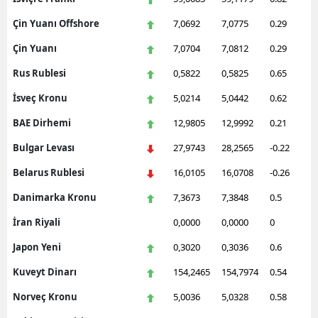
Çin Yuanı Offshore
7,0692
7,0775
0.29
Çin Yuanı
7,0704
7,0812
0.29
Rus Rublesi
0,5822
0,5825
0.65
İsveç Kronu
5,0214
5,0442
0.62
BAE Dirhemi
12,9805
12,9992
0.21
Bulgar Levası
27,9743
28,2565
-0.22
Belarus Rublesi
16,0105
16,0708
-0.26
Danimarka Kronu
7,3673
7,3848
0.5
İran Riyali
0,0000
0,0000
0
Japon Yeni
0,3020
0,3036
0.6
Kuveyt Dinarı
154,2465
154,7974
0.54
Norveç Kronu
5,0036
5,0328
0.58