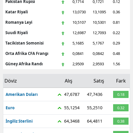
Pakistan Rupisi
0,1714
0,1721
0.12
Katar Riyali
13,0730
13,1095
0.36
Romanya Leyi
10,5107
10,5301
0.81
Suudi Riyali
12,6987
12,7093
0.22
Tacikistan Somonisi
5,1685
5,1767
0.29
Orta Afrika CFA Frangı
0,0841
0,0842
0.48
Güney Afrika Randı
2,9509
2,9593
1.56
Döviz
Alış
Satış
Fark
47,6787
47,7436
Amerikan Doları
0.18
55,1254
55,2510
Euro
0.32
64,3468
64,4811
İngiliz Sterlini
0.38