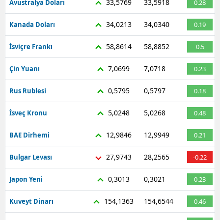
33,5769
33,5918
Avustralya Doları
0.28
34,0213
34,0340
Kanada Doları
0.19
58,8614
58,8852
İsviçre Frankı
0.5
7,0699
7,0718
Çin Yuanı
0.23
0,5795
0,5797
Rus Rublesi
0.18
5,0248
5,0268
İsveç Kronu
0.48
12,9846
12,9949
BAE Dirhemi
0.21
27,9743
28,2565
Bulgar Levası
-0.22
0,3013
0,3021
Japon Yeni
0.23
154,1363
154,6544
Kuveyt Dinarı
0.46