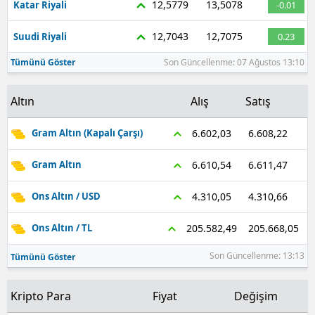
12,5779
13,5078
Katar Riyali
-0.01
12,7043
12,7075
Suudi Riyali
0.23
Tümünü Göster
Son Güncellenme: 07 Ağustos 13:10
Altın
Alış
Satış
6.608,22
6.602,03
Gram Altın (Kapalı Çarşı)
6.611,47
6.610,54
Gram Altın
4.310,66
4.310,05
Ons Altın / USD
205.668,05
205.582,49
Ons Altın / TL
Son Güncellenme: 13:13
Tümünü Göster
Kripto Para
Fiyat
Değişim