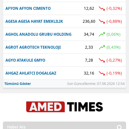
12,62
(-0,32%)
AFYON AFYON CIMENTO
236,60
(-0,88%)
AGESA AGESA HAYAT EMEKLILIK
34,74
(0,06%)
AGHOL ANADOLU GRUBU HOLDING
2,33
(0,43%)
AGROT AGROTECH TEKNOLOJI
7,28
(-0,27%)
AGYO ATAKULE GMYO
32,16
(-0,19%)
AHGAZ AHLATCI DOGALGAZ
Tümünü Göster
Son Güncellenme: 07.08.2026 12:54