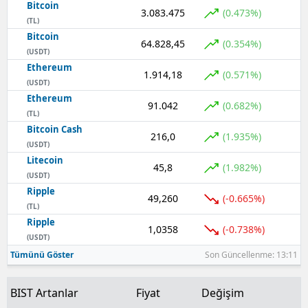
Bitcoin
3.083.475
(0.473%)
(TL)
Bitcoin
64.828,45
(0.354%)
(USDT)
Ethereum
1.914,18
(0.571%)
(USDT)
Ethereum
91.042
(0.682%)
(TL)
Bitcoin Cash
216,0
(1.935%)
(USDT)
Litecoin
45,8
(1.982%)
(USDT)
Ripple
49,260
(-0.665%)
(TL)
Ripple
1,0358
(-0.738%)
(USDT)
Tümünü Göster
Son Güncellenme: 13:11
BIST Artanlar
Fiyat
Değişim