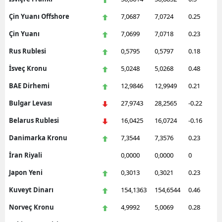
Çin Yuanı Offshore
7,0687
7,0724
0.25
Çin Yuanı
7,0699
7,0718
0.23
Rus Rublesi
0,5795
0,5797
0.18
İsveç Kronu
5,0248
5,0268
0.48
BAE Dirhemi
12,9846
12,9949
0.21
Bulgar Levası
27,9743
28,2565
-0.22
Belarus Rublesi
16,0425
16,0724
-0.16
Danimarka Kronu
7,3544
7,3576
0.23
İran Riyali
0,0000
0,0000
0
Japon Yeni
0,3013
0,3021
0.23
Kuveyt Dinarı
154,1363
154,6544
0.46
Norveç Kronu
4,9992
5,0069
0.28