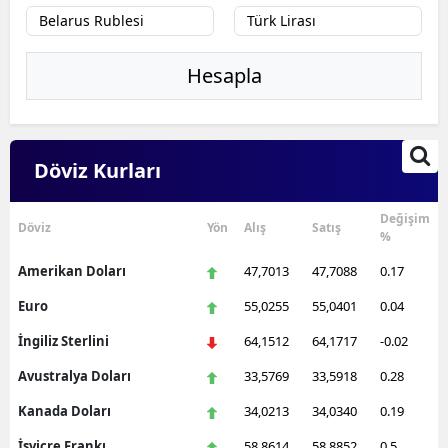
Hesapla
Döviz Kurları
Değişim
Döviz
Yön
Alış
Satış
%
Amerikan Doları
47,7013
47,7088
0.17
Euro
55,0255
55,0401
0.04
İngiliz Sterlini
64,1512
64,1717
-0.02
Avustralya Doları
33,5769
33,5918
0.28
Kanada Doları
34,0213
34,0340
0.19
İsviçre Frankı
58,8614
58,8852
0.5