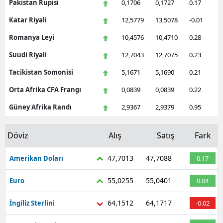
Pakistan Rupisi
0,1706
0,1727
0.17
Katar Riyali
12,5779
13,5078
-0.01
Romanya Leyi
10,4576
10,4710
0.28
Suudi Riyali
12,7043
12,7075
0.23
Tacikistan Somonisi
5,1671
5,1690
0.21
Orta Afrika CFA Frangı
0,0839
0,0839
0.22
Güney Afrika Randı
2,9367
2,9379
0.95
Döviz
Alış
Satış
Fark
47,7013
47,7088
Amerikan Doları
0.17
55,0255
55,0401
Euro
0.04
64,1512
64,1717
İngiliz Sterlini
-0.02