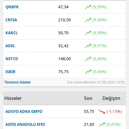
47,34
(9,99%)
QNBFK
210,50
(9,98%)
CRFSA
50,70
(9,98%)
KARCL
32,42
(9,97%)
ADEL
148,00
(9,96%)
NETCD
75,75
(9,94%)
ISBIR
Tümünü Göster
Son Güncellenme: 07.08.2026 12:55
Hisseler
Son
Değişim
55,75
(-1,15%)
ADGYO ADRA GMYO
21,60
(0,65%)
AEFES ANADOLU EFES