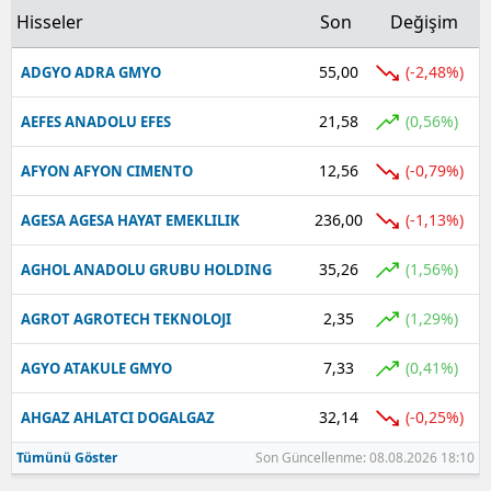
Hisseler
Son
Değişim
55,00
(-2,48%)
ADGYO ADRA GMYO
21,58
(0,56%)
AEFES ANADOLU EFES
12,56
(-0,79%)
AFYON AFYON CIMENTO
236,00
(-1,13%)
AGESA AGESA HAYAT EMEKLILIK
35,26
(1,56%)
AGHOL ANADOLU GRUBU HOLDING
2,35
(1,29%)
AGROT AGROTECH TEKNOLOJI
7,33
(0,41%)
AGYO ATAKULE GMYO
32,14
(-0,25%)
AHGAZ AHLATCI DOGALGAZ
Tümünü Göster
Son Güncellenme: 08.08.2026 18:10