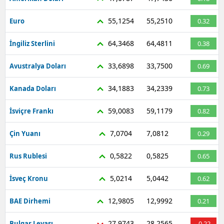
55,1254
55,2510
Euro
0.32
64,3468
64,4811
İngiliz Sterlini
0.38
33,6898
33,7500
Avustralya Doları
0.69
34,1883
34,2339
Kanada Doları
0.73
59,0083
59,1179
İsviçre Frankı
0.82
7,0704
7,0812
Çin Yuanı
0.29
0,5822
0,5825
Rus Rublesi
0.65
5,0214
5,0442
İsveç Kronu
0.62
12,9805
12,9992
BAE Dirhemi
0.21
27,9743
28,2565
Bulgar Levası
-0.22