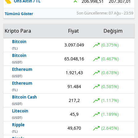
207.307,01
206.998,51
Ons Altın / TL
Son Güncellenme: 07 Ağu - 23:59
Tümünü Göster
Kripto Para
Fiyat
Değişim
Bitcoin
3.097.049
(0.375%)
(TL)
Bitcoin
65.048,16
(0.467%)
(USDT)
Ethereum
1.921,43
(0.678%)
(USDT)
Ethereum
91.484
(0.585%)
(TL)
Bitcoin Cash
217,2
(1.117%)
(USDT)
Litecoin
45,9
(1.189%)
(USDT)
Ripple
49,670
(2.645%)
(TL)