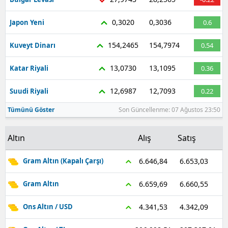
0,3020
0,3036
Japon Yeni
0.6
154,2465
154,7974
Kuveyt Dinarı
0.54
13,0730
13,1095
Katar Riyali
0.36
12,6987
12,7093
Suudi Riyali
0.22
Tümünü Göster
Son Güncellenme: 07 Ağustos 23:50
Altın
Alış
Satış
6.653,03
6.646,84
Gram Altın (Kapalı Çarşı)
6.660,55
6.659,69
Gram Altın
4.342,09
4.341,53
Ons Altın / USD