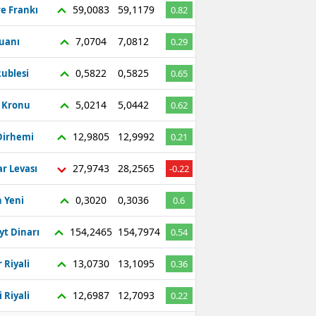
59,0083
59,1179
re Frankı
0.82
7,0704
7,0812
Yuanı
0.29
0,5822
0,5825
ublesi
0.65
5,0214
5,0442
ç Kronu
0.62
12,9805
12,9992
Dirhemi
0.21
27,9743
28,2565
r Levası
-0.22
0,3020
0,3036
 Yeni
0.6
154,2465
154,7974
yt Dinarı
0.54
13,0730
13,1095
 Riyali
0.36
12,6987
12,7093
 Riyali
0.22