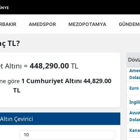
ÜNYE
RBAKIR
AMEDSPOR
MEZOPOTAMYA
GÜNDEM
ç TL?
Dövi
448,290.00
 Altını =
TL
Amer
Dolar
1 Cumhuriyet Altını 44,829.00
ine göre
Euro
TL
İngili
Avus
Altın Çevirici
Dolar
Kana