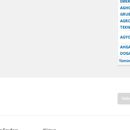
EMEK
AGH
GRU
AGRO
TEKN
AGYO
AHGA
DOG
Tümün