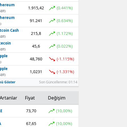
thereum
1.915,42
(0.441%)
SDT)
thereum
91.241
(0.634%)
)
tcoin Cash
215,8
(1.172%)
SDT)
tecoin
45,6
(0.022%)
SDT)
pple
48,760
(-1.115%)
)
pple
1,0231
(-1.331%)
SDT)
ü Göster
Son Güncellenme: 01:14
Artanlar
Fiyat
Değişim
73,70
(10,00%)
E
67,65
(10,00%)
A