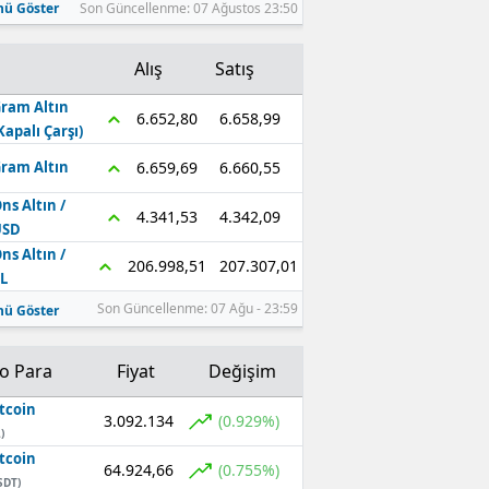
ü Göster
Son Güncellenme: 07 Ağustos 23:50
Alış
Satış
ram Altın
6.658,99
6.652,80
Kapalı Çarşı)
6.660,55
6.659,69
ram Altın
ns Altın /
4.342,09
4.341,53
USD
ns Altın /
207.307,01
206.998,51
L
Son Güncellenme: 07 Ağu - 23:59
ü Göster
to Para
Fiyat
Değişim
tcoin
3.092.134
(0.929%)
)
tcoin
64.924,66
(0.755%)
SDT)