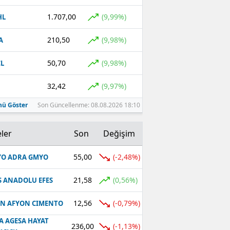
1.707,00
(9,99%)
HL
210,50
(9,98%)
A
50,70
(9,98%)
L
32,42
(9,97%)
ü Göster
Son Güncellenme: 08.08.2026 18:10
ler
Son
Değişim
55,00
(-2,48%)
O ADRA GMYO
21,58
(0,56%)
S ANADOLU EFES
12,56
(-0,79%)
N AFYON CIMENTO
A AGESA HAYAT
236,00
(-1,13%)