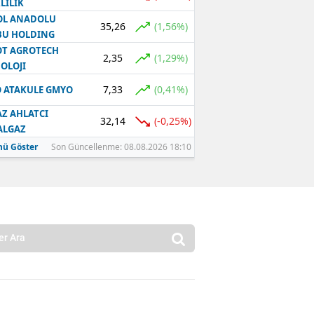
LILIK
OL ANADOLU
35,26
(1,56%)
BU HOLDING
T AGROTECH
2,35
(1,29%)
OLOJI
7,33
(0,41%)
 ATAKULE GMYO
Z AHLATCI
32,14
(-0,25%)
ALGAZ
ü Göster
Son Güncellenme: 08.08.2026 18:10