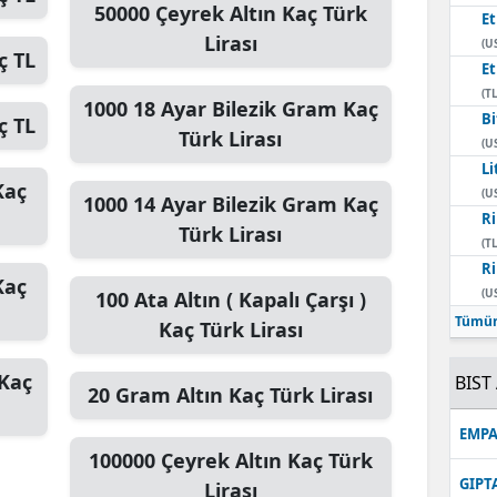
50000
Çeyrek Altın
Kaç Türk
E
Lirası
(U
ç TL
E
(TL
1000
18 Ayar Bilezik Gram
Kaç
Bi
ç TL
Türk Lirası
(U
Li
aç
(U
1000
14 Ayar Bilezik Gram
Kaç
Ri
Türk Lirası
(TL
Ri
aç
(U
100
Ata Altın ( Kapalı Çarşı )
Tümün
Kaç Türk Lirası
Kaç
BIST 
20
Gram Altın
Kaç Türk Lirası
EMPA
100000
Çeyrek Altın
Kaç Türk
GIPT
Lirası