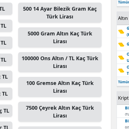
Tümün
TL
500
14 Ayar Bilezik Gram
Kaç
Türk Lirası
Altın
 TL
G
5000
Gram Altın
Kaç Türk
(
Lirası
 TL
G
O
100000
Ons Altın / TL
Kaç Türk
 TL
Lirası
O
T
 TL
100
Gremse Altın
Kaç Türk
Tümün
Lirası
 TL
Krip
7500
Çeyrek Altın
Kaç Türk
Bi
ç TL
Lirası
(TL
Bi
ç TL
(U