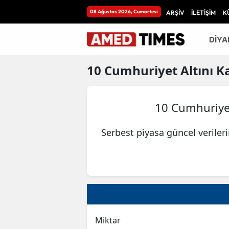
08 Ağustos 2026, Cumartesi
ARŞİV
İLETİŞİM
K
DİYA
10
Cumhuriyet Altını
Ka
10 Cumhuriyet
Serbest piyasa güncel veriler
Miktar