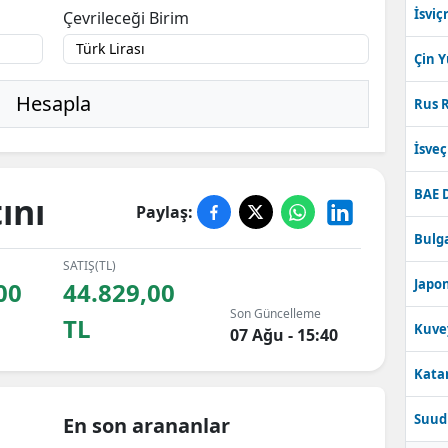
İsviç
Çevrileceği Birim
Çin 
Hesapla
Rus R
İsve
BAE 
ını
Paylaş:
Bulga
SATIŞ(TL)
Japon
00
44.829,00
Son Güncelleme
TL
Kuve
07 Ağu - 15:40
Katar
Suudi
En son arananlar