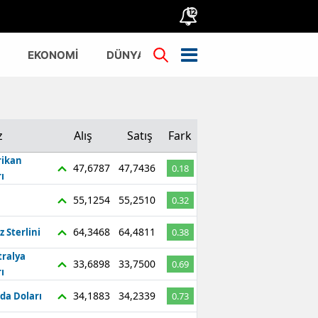
12
EKONOMİ
DÜNYA
TÜRKİYE
z
Alış
Satış
Fark
ikan
47,6787
47,7436
0.18
ı
55,1254
55,2510
0.32
64,3468
64,4811
z Sterlini
0.38
tralya
33,6898
33,7500
0.69
ı
34,1883
34,2339
da Doları
0.73