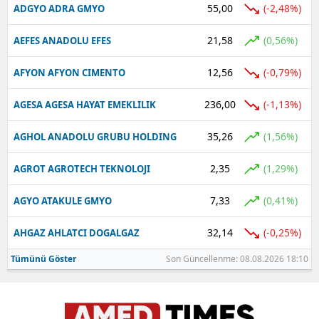
55,00
(-2,48%)
ADGYO ADRA GMYO
21,58
(0,56%)
AEFES ANADOLU EFES
12,56
(-0,79%)
AFYON AFYON CIMENTO
236,00
(-1,13%)
AGESA AGESA HAYAT EMEKLILIK
35,26
(1,56%)
AGHOL ANADOLU GRUBU HOLDING
2,35
(1,29%)
AGROT AGROTECH TEKNOLOJI
7,33
(0,41%)
AGYO ATAKULE GMYO
32,14
(-0,25%)
AHGAZ AHLATCI DOGALGAZ
Tümünü Göster
Son Güncellenme: 08.08.2026 18:10