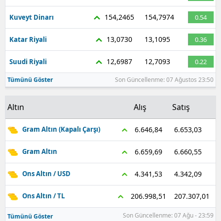
154,2465
154,7974
Kuveyt Dinarı
0.54
13,0730
13,1095
Katar Riyali
0.36
12,6987
12,7093
Suudi Riyali
0.22
Tümünü Göster
Son Güncellenme: 07 Ağustos 23:50
Altın
Alış
Satış
6.653,03
6.646,84
Gram Altın (Kapalı Çarşı)
6.660,55
6.659,69
Gram Altın
4.342,09
4.341,53
Ons Altın / USD
207.307,01
206.998,51
Ons Altın / TL
Son Güncellenme: 07 Ağu - 23:59
Tümünü Göster