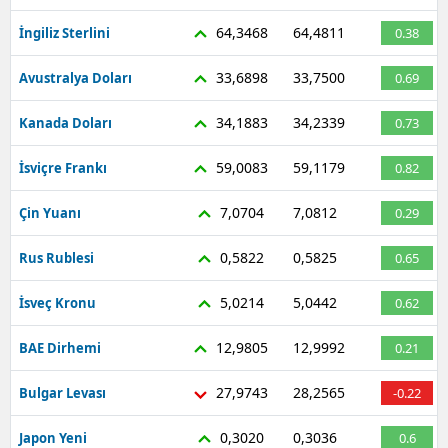
64,3468
64,4811
İngiliz Sterlini
0.38
33,6898
33,7500
Avustralya Doları
0.69
34,1883
34,2339
Kanada Doları
0.73
59,0083
59,1179
İsviçre Frankı
0.82
7,0704
7,0812
Çin Yuanı
0.29
0,5822
0,5825
Rus Rublesi
0.65
5,0214
5,0442
İsveç Kronu
0.62
12,9805
12,9992
BAE Dirhemi
0.21
27,9743
28,2565
Bulgar Levası
-0.22
0,3020
0,3036
Japon Yeni
0.6