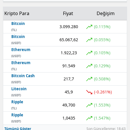
Kripto Para
Fiyat
Değişim
Bitcoin
3.099.280
(0.115%)
(TL)
Bitcoin
65.067,62
(0.055%)
(USDT)
Ethereum
1.922,23
(0.105%)
(USDT)
Ethereum
91.549
(0.129%)
(TL)
Bitcoin Cash
217,7
(0.508%)
(USDT)
Litecoin
45,9
(-0.261%)
(USDT)
Ripple
49,700
(1.553%)
(TL)
Ripple
1,0435
(1.547%)
(USDT)
Tümünü Göster
Son Güncellenme: 18:43