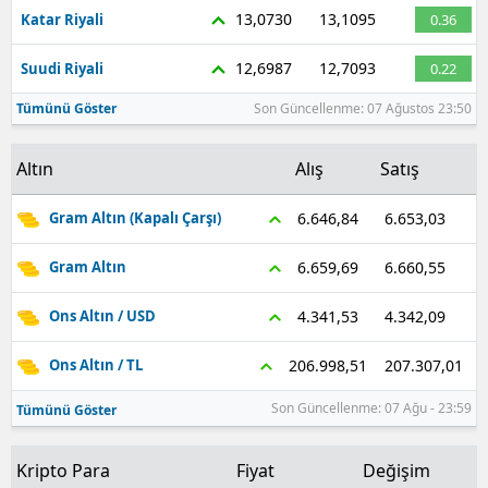
13,0730
13,1095
Katar Riyali
0.36
12,6987
12,7093
Suudi Riyali
0.22
Tümünü Göster
Son Güncellenme: 07 Ağustos 23:50
Altın
Alış
Satış
6.653,03
6.646,84
Gram Altın (Kapalı Çarşı)
6.660,55
6.659,69
Gram Altın
4.342,09
4.341,53
Ons Altın / USD
207.307,01
206.998,51
Ons Altın / TL
Son Güncellenme: 07 Ağu - 23:59
Tümünü Göster
Kripto Para
Fiyat
Değişim