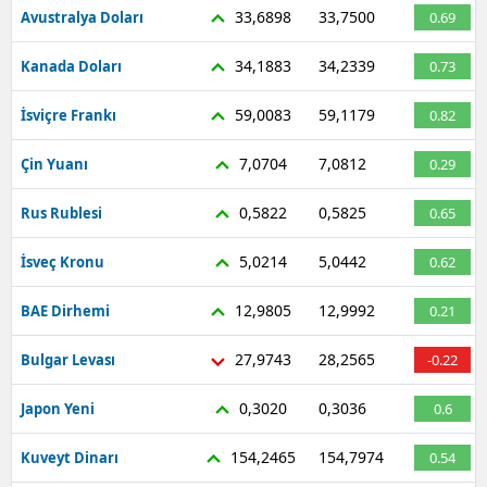
33,6898
33,7500
Avustralya Doları
0.69
34,1883
34,2339
Kanada Doları
0.73
59,0083
59,1179
İsviçre Frankı
0.82
7,0704
7,0812
Çin Yuanı
0.29
0,5822
0,5825
Rus Rublesi
0.65
5,0214
5,0442
İsveç Kronu
0.62
12,9805
12,9992
BAE Dirhemi
0.21
27,9743
28,2565
Bulgar Levası
-0.22
0,3020
0,3036
Japon Yeni
0.6
154,2465
154,7974
Kuveyt Dinarı
0.54