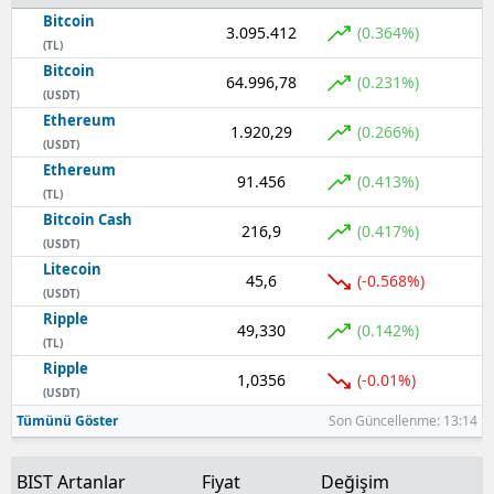
Bitcoin
3.095.412
(0.364%)
(TL)
Bitcoin
64.996,78
(0.231%)
(USDT)
Ethereum
1.920,29
(0.266%)
(USDT)
Ethereum
91.456
(0.413%)
(TL)
Bitcoin Cash
216,9
(0.417%)
(USDT)
Litecoin
45,6
(-0.568%)
(USDT)
Ripple
49,330
(0.142%)
(TL)
Ripple
1,0356
(-0.01%)
(USDT)
Tümünü Göster
Son Güncellenme: 13:14
BIST Artanlar
Fiyat
Değişim