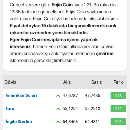
Güncel verilere göre
Enjin Coin
fiyatı 1,21. Bu rakamlar,
13:36 tarihinde güncellendi. Enjin Coin sayfasından
anlık olarak Enjin Coin fiyatları hakkında bilgi alabilirsiniz.
Fiyat detayları 15 dakikada bir güncellenerek canlı
rakamlar üzerinden yansıtılmaktadır.
Eğer Enjin Coin hesaplama işlemi yapmak
isterseniz
, hemen Enjin Coin altında yer alan çevirici
aracını kullanarak şu anki fiyatlar üzerinden
çevirme
işlemlerinizi gerçekleştirebilirsiniz.
Döviz
Alış
Satış
Fark
47,6787
47,7436
Amerikan Doları
0.18
55,1254
55,2510
Euro
0.32
64,3468
64,4811
İngiliz Sterlini
0.38