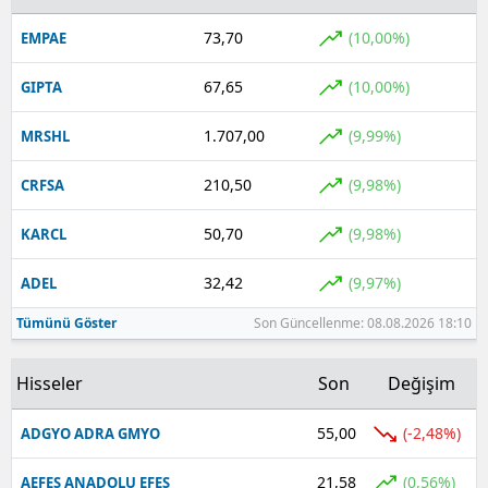
73,70
(10,00%)
EMPAE
67,65
(10,00%)
GIPTA
1.707,00
(9,99%)
MRSHL
210,50
(9,98%)
CRFSA
50,70
(9,98%)
KARCL
32,42
(9,97%)
ADEL
Tümünü Göster
Son Güncellenme: 08.08.2026 18:10
Hisseler
Son
Değişim
55,00
(-2,48%)
ADGYO ADRA GMYO
21,58
(0,56%)
AEFES ANADOLU EFES