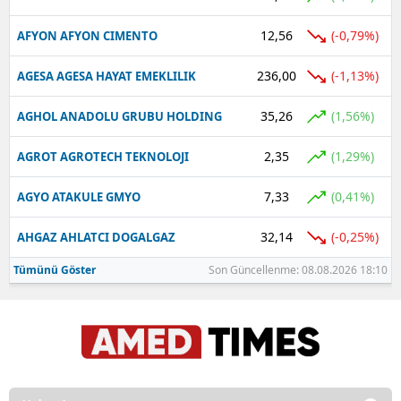
12,56
(-0,79%)
AFYON AFYON CIMENTO
236,00
(-1,13%)
AGESA AGESA HAYAT EMEKLILIK
35,26
(1,56%)
AGHOL ANADOLU GRUBU HOLDING
2,35
(1,29%)
AGROT AGROTECH TEKNOLOJI
7,33
(0,41%)
AGYO ATAKULE GMYO
32,14
(-0,25%)
AHGAZ AHLATCI DOGALGAZ
Tümünü Göster
Son Güncellenme: 08.08.2026 18:10