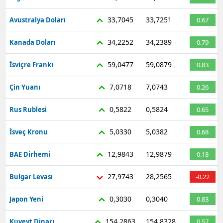
33,7045
33,7251
Avustralya Doları
0.67
34,2252
34,2389
Kanada Doları
0.79
59,0477
59,0879
İsviçre Frankı
0.83
7,0718
7,0743
Çin Yuanı
0.26
0,5822
0,5824
Rus Rublesi
0.65
5,0330
5,0382
İsveç Kronu
0.68
12,9843
12,9879
BAE Dirhemi
0.18
27,9743
28,2565
Bulgar Levası
-0.22
0,3030
0,3040
Japon Yeni
0.83
154,2863
154,8328
Kuveyt Dinarı
0.57