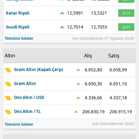
12,5991
13,5321
Katar Riyali
0.17
12,7014
12,7053
Suudi Riyali
0.21
Tümünü Göster
Son Güncellenme: 07 Ağustos 20:40
Altın
Alış
Satış
6.658,99
6.652,80
Gram Altın (Kapalı Çarşı)
6.651,10
6.650,30
Gram Altın
4.337,18
4.336,66
Ons Altın / USD
206.915,19
206.830,19
Ons Altın / TL
Son Güncellenme: 20:43
Tümünü Göster