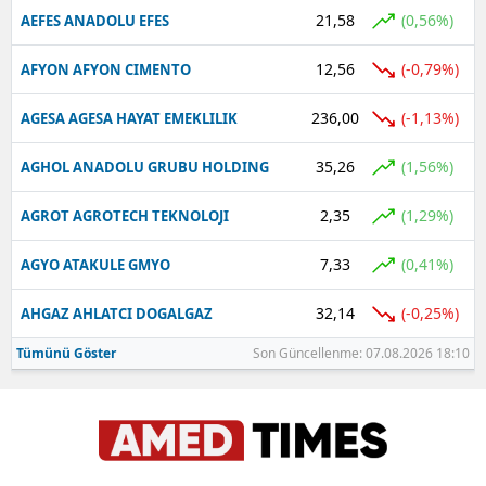
21,58
(0,56%)
AEFES ANADOLU EFES
12,56
(-0,79%)
AFYON AFYON CIMENTO
236,00
(-1,13%)
AGESA AGESA HAYAT EMEKLILIK
35,26
(1,56%)
AGHOL ANADOLU GRUBU HOLDING
2,35
(1,29%)
AGROT AGROTECH TEKNOLOJI
7,33
(0,41%)
AGYO ATAKULE GMYO
32,14
(-0,25%)
AHGAZ AHLATCI DOGALGAZ
Tümünü Göster
Son Güncellenme: 07.08.2026 18:10