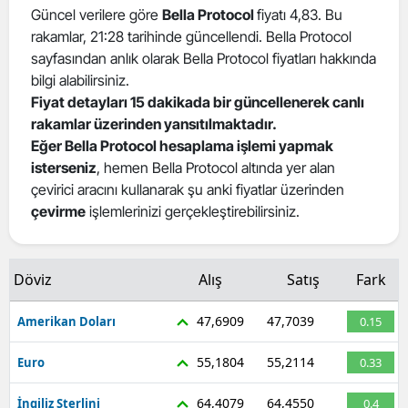
Güncel verilere göre
Bella Protocol
fiyatı 4,83. Bu
rakamlar, 21:28 tarihinde güncellendi. Bella Protocol
sayfasından anlık olarak Bella Protocol fiyatları hakkında
bilgi alabilirsiniz.
Fiyat detayları 15 dakikada bir güncellenerek canlı
rakamlar üzerinden yansıtılmaktadır.
Eğer Bella Protocol hesaplama işlemi yapmak
isterseniz
, hemen Bella Protocol altında yer alan
çevirici aracını kullanarak şu anki fiyatlar üzerinden
çevirme
işlemlerinizi gerçekleştirebilirsiniz.
Döviz
Alış
Satış
Fark
47,6909
47,7039
Amerikan Doları
0.15
55,1804
55,2114
Euro
0.33
64,4079
64,4550
İngiliz Sterlini
0.4