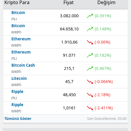
Kripto Para
Fiyat
Değişim
Bitcoin
3.082.000
(0.391%)
(TL)
Bitcoin
64.658,10
(0.148%)
(USDT)
Ethereum
1.910,66
(-0.06%)
(USDT)
Ethereum
91.071
(0.182%)
(TL)
Bitcoin Cash
215,1
(0.467%)
(USDT)
Litecoin
45,7
(-0.066%)
(USDT)
Ripple
48,450
(-2.18%)
(TL)
Ripple
1,0161
(-2.411%)
(USDT)
Tümünü Göster
Son Güncellenme: 20:40