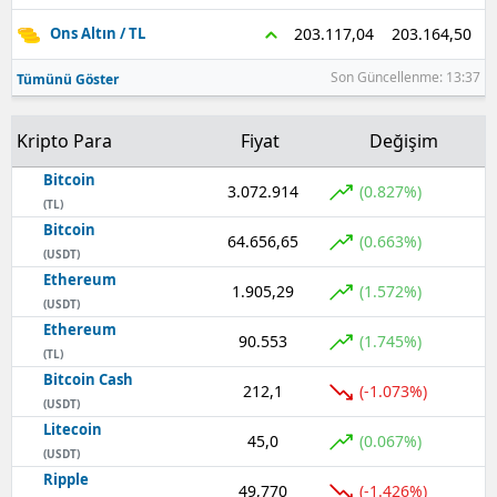
203.164,50
203.117,04
Ons Altın / TL
Son Güncellenme: 13:37
Tümünü Göster
Kripto Para
Fiyat
Değişim
Bitcoin
3.072.914
(0.827%)
(TL)
Bitcoin
64.656,65
(0.663%)
(USDT)
Ethereum
1.905,29
(1.572%)
(USDT)
Ethereum
90.553
(1.745%)
(TL)
Bitcoin Cash
212,1
(-1.073%)
(USDT)
Litecoin
45,0
(0.067%)
(USDT)
Ripple
49,770
(-1.426%)