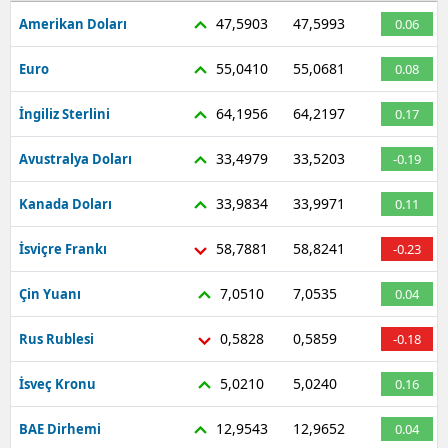
47,5903
47,5993
Amerikan Doları
0.06
55,0410
55,0681
Euro
0.08
64,1956
64,2197
İngiliz Sterlini
0.17
33,4979
33,5203
Avustralya Doları
-0.19
33,9834
33,9971
Kanada Doları
0.11
58,7881
58,8241
İsviçre Frankı
-0.23
7,0510
7,0535
Çin Yuanı
0.04
0,5828
0,5859
Rus Rublesi
-0.18
5,0210
5,0240
İsveç Kronu
0.16
12,9543
12,9652
BAE Dirhemi
0.04