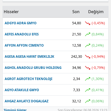
Hisseler
Son
Değişim
54,80
(-0,45%)
ADGYO ADRA GMYO
21,50
(0,84%)
AEFES ANADOLU EFES
12,58
(0,24%)
AFYON AFYON CIMENTO
242,30
(-0,94%)
AGESA AGESA HAYAT EMEKLILIK
34,96
(-0,79%)
AGHOL ANADOLU GRUBU HOLDING
2,34
(1,30%)
AGROT AGROTECH TEKNOLOJI
7,33
(0,41%)
AGYO ATAKULE GMYO
32,12
(0,06%)
AHGAZ AHLATCI DOGALGAZ
Tümünü Göster
Son Güncellenme: 06.08.2026 13:23