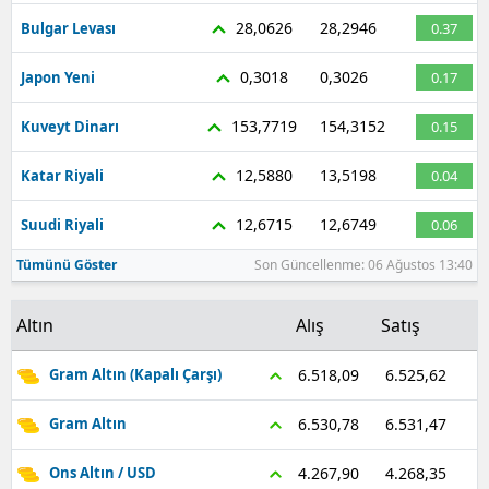
28,0626
28,2946
Bulgar Levası
0.37
0,3018
0,3026
Japon Yeni
0.17
153,7719
154,3152
Kuveyt Dinarı
0.15
12,5880
13,5198
Katar Riyali
0.04
12,6715
12,6749
Suudi Riyali
0.06
Tümünü Göster
Son Güncellenme: 06 Ağustos 13:40
Altın
Alış
Satış
6.525,62
6.518,09
Gram Altın (Kapalı Çarşı)
6.531,47
6.530,78
Gram Altın
4.268,35
4.267,90
Ons Altın / USD