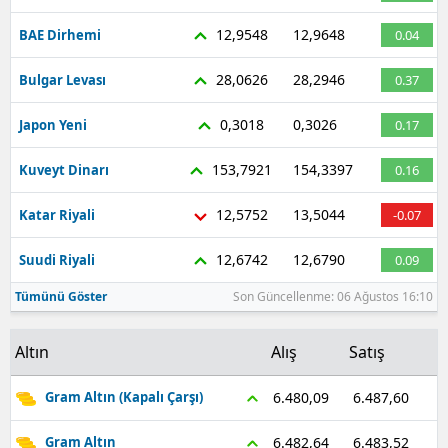
12,9548
12,9648
BAE Dirhemi
0.04
28,0626
28,2946
Bulgar Levası
0.37
0,3018
0,3026
Japon Yeni
0.17
153,7921
154,3397
Kuveyt Dinarı
0.16
12,5752
13,5044
Katar Riyali
-0.07
12,6742
12,6790
Suudi Riyali
0.09
Tümünü Göster
Son Güncellenme: 06 Ağustos 16:10
Altın
Alış
Satış
6.487,60
6.480,09
Gram Altın (Kapalı Çarşı)
6.483,52
6.482,64
Gram Altın