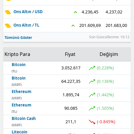
4.237,02
4.236,45
Ons Altın / USD
201.683,00
201.609,69
Ons Altın / TL
Son Güncellenme: 16:12
Tümünü Göster
Kripto Para
Fiyat
Değişim
Bitcoin
3.052.617
(0.228%)
(TL)
Bitcoin
64.227,35
(0.136%)
(USDT)
Ethereum
1.895,74
(1.442%)
(USDT)
Ethereum
90.085
(1.505%)
(TL)
Bitcoin Cash
211,1
(-0.845%)
(USDT)
Litecoin