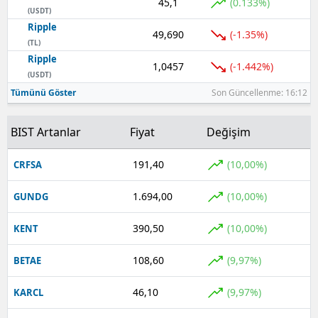
45,1
(0.133%)
(USDT)
Ripple
49,690
(-1.35%)
(TL)
Ripple
1,0457
(-1.442%)
(USDT)
Tümünü Göster
Son Güncellenme: 16:12
BIST Artanlar
Fiyat
Değişim
191,40
(10,00%)
CRFSA
1.694,00
(10,00%)
GUNDG
390,50
(10,00%)
KENT
108,60
(9,97%)
BETAE
46,10
(9,97%)
KARCL