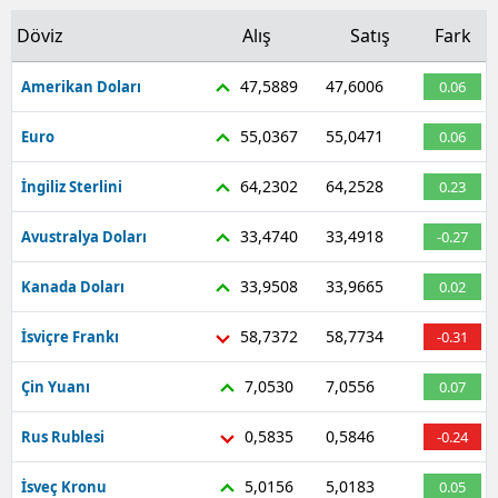
Döviz
Alış
Satış
Fark
47,5889
47,6006
Amerikan Doları
0.06
55,0367
55,0471
Euro
0.06
64,2302
64,2528
İngiliz Sterlini
0.23
33,4740
33,4918
Avustralya Doları
-0.27
33,9508
33,9665
Kanada Doları
0.02
58,7372
58,7734
İsviçre Frankı
-0.31
7,0530
7,0556
Çin Yuanı
0.07
0,5835
0,5846
Rus Rublesi
-0.24
5,0156
5,0183
İsveç Kronu
0.05