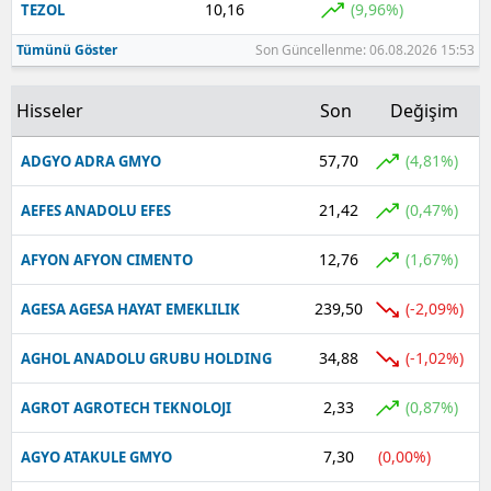
10,16
(9,96%)
TEZOL
Tümünü Göster
Son Güncellenme: 06.08.2026 15:53
Hisseler
Son
Değişim
57,70
(4,81%)
ADGYO ADRA GMYO
21,42
(0,47%)
AEFES ANADOLU EFES
12,76
(1,67%)
AFYON AFYON CIMENTO
239,50
(-2,09%)
AGESA AGESA HAYAT EMEKLILIK
34,88
(-1,02%)
AGHOL ANADOLU GRUBU HOLDING
2,33
(0,87%)
AGROT AGROTECH TEKNOLOJI
7,30
(0,00%)
AGYO ATAKULE GMYO