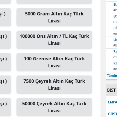
E
(U
ı )
5000
Gram Altın
Kaç Türk
E
Lirası
(TL
Bi
(U
şı )
100000
Ons Altın / TL
Kaç Türk
Li
Lirası
(U
Ri
şı )
100
Gremse Altın
Kaç Türk
(TL
Ri
Lirası
(U
Tümün
şı )
7500
Çeyrek Altın
Kaç Türk
Lirası
BIST 
EMPA
şı )
50000
Çeyrek Altın
Kaç Türk
Lirası
GIPT