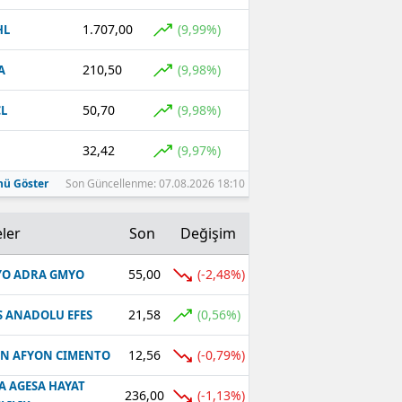
1.707,00
(9,99%)
HL
210,50
(9,98%)
A
50,70
(9,98%)
L
32,42
(9,97%)
ü Göster
Son Güncellenme: 07.08.2026 18:10
ler
Son
Değişim
55,00
(-2,48%)
O ADRA GMYO
21,58
(0,56%)
S ANADOLU EFES
12,56
(-0,79%)
N AFYON CIMENTO
A AGESA HAYAT
236,00
(-1,13%)