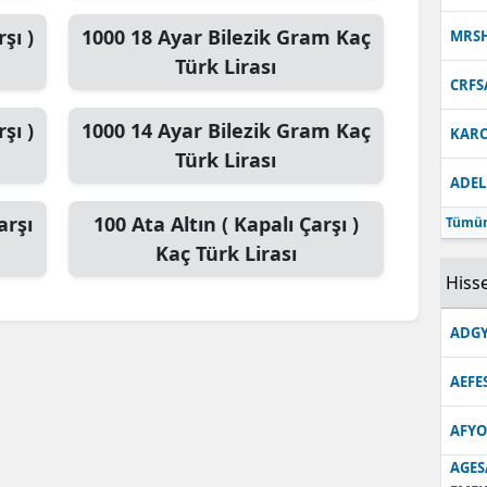
şı )
1000
18 Ayar Bilezik Gram
Kaç
MRS
Türk Lirası
CRFS
şı )
1000
14 Ayar Bilezik Gram
Kaç
KARC
Türk Lirası
ADEL
arşı
100
Ata Altın ( Kapalı Çarşı )
Tümün
Kaç Türk Lirası
Hisse
ADGY
AEFE
AFYO
AGES