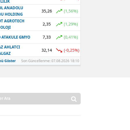
LILIK
OL ANADOLU
35,26
(1,56%)
BU HOLDING
T AGROTECH
2,35
(1,29%)
OLOJI
7,33
(0,41%)
 ATAKULE GMYO
Z AHLATCI
32,14
(-0,25%)
ALGAZ
ü Göster
Son Güncellenme: 07.08.2026 18:10