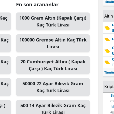
Tümün
En son arananlar
Altın
Kaç
1000
Gram Altın (Kapalı Çarşı)
Kaç Türk Lirası
G
(
Kaç
100000
Gremse Altın
Kaç Türk
G
Lirası
O
O
Kaç
20
Cumhuriyet Altını ( Kapalı
T
Çarşı )
Kaç Türk Lirası
Tümün
Kaç
50000
22 Ayar Bilezik Gram
Krip
Kaç Türk Lirası
Bi
(TL
ı )
500
14 Ayar Bilezik Gram
Kaç
Bi
Türk Lirası
(U