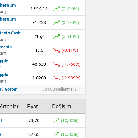
thereum
1.914,11
(0.256%)
SDT)
thereum
91.238
(0.478%)
)
tcoin Cash
215,4
(0.513%)
SDT)
tecoin
45,5
(-0.11%)
SDT)
pple
48,630
(-1.758%)
)
pple
1,0200
(-1.989%)
SDT)
ü Göster
Son Güncellenme: 21:11
Artanlar
Fiyat
Değişim
73,70
(10,00%)
E
67,65
(10,00%)
A