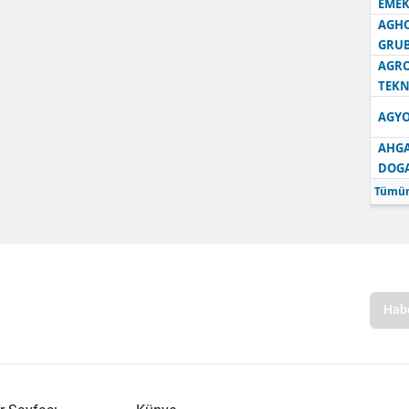
EMEK
AGH
GRU
AGRO
TEKN
AGYO
AHGA
DOG
Tümün