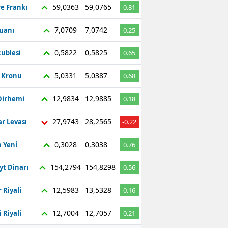
59,0363
59,0765
re Frankı
0.81
7,0709
7,0742
Yuanı
0.25
0,5822
0,5825
ublesi
0.65
5,0331
5,0387
ç Kronu
0.68
12,9834
12,9885
Dirhemi
0.18
27,9743
28,2565
r Levası
-0.22
0,3028
0,3038
 Yeni
0.76
154,2794
154,8298
yt Dinarı
0.56
12,5983
13,5328
 Riyali
0.16
12,7004
12,7057
 Riyali
0.21