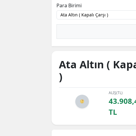
Para Birimi
Ata Altın ( Kapa
)
ALIŞ(TL)
43.908,
TL