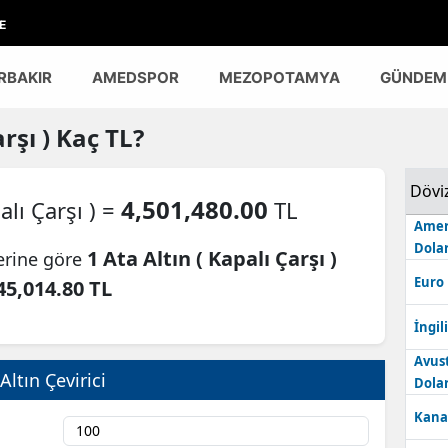
E
RBAKIR
AMEDSPOR
MEZOPOTAMYA
GÜNDEM
rşı )
Kaç TL?
Dövi
4,501,480.00
alı Çarşı ) =
TL
Amer
Dolar
1 Ata Altın ( Kapalı Çarşı )
lerine göre
Euro
45,014.80 TL
İngili
Avus
Altın Çevirici
Dolar
Kana