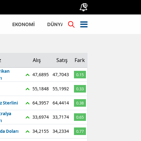
12
EKONOMİ
DÜNYA
TÜRKİYE
z
Alış
Satış
Fark
ikan
47,6895
47,7043
0.15
ı
55,1848
55,1992
0.33
64,3957
64,4414
z Sterlini
0.38
tralya
33,6974
33,7174
0.65
ı
34,2155
34,2334
da Doları
0.77