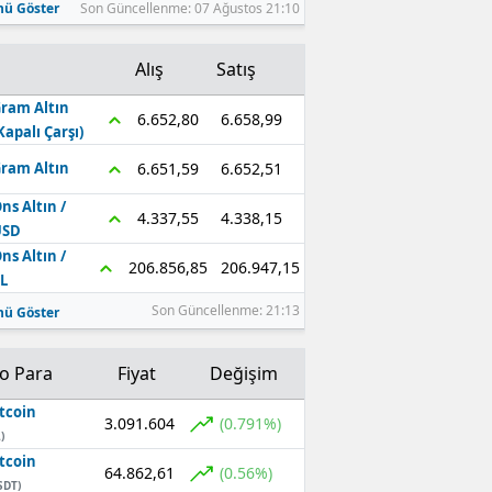
ü Göster
Son Güncellenme: 07 Ağustos 21:10
Alış
Satış
ram Altın
6.658,99
6.652,80
Kapalı Çarşı)
6.652,51
6.651,59
ram Altın
ns Altın /
4.338,15
4.337,55
USD
ns Altın /
206.947,15
206.856,85
L
Son Güncellenme: 21:13
ü Göster
to Para
Fiyat
Değişim
tcoin
3.091.604
(0.791%)
)
tcoin
64.862,61
(0.56%)
SDT)