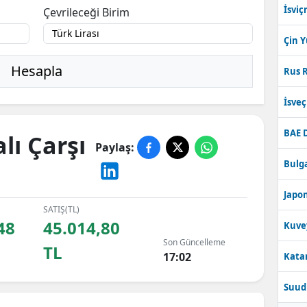
İsviç
Çevrileceği Birim
Çin 
Hesapla
Rus R
İsve
BAE 
lı Çarşı
Paylaş:
Bulga
Japon
SATIŞ(TL)
48
45.014,80
Kuve
Son Güncelleme
TL
17:02
Katar
Suudi