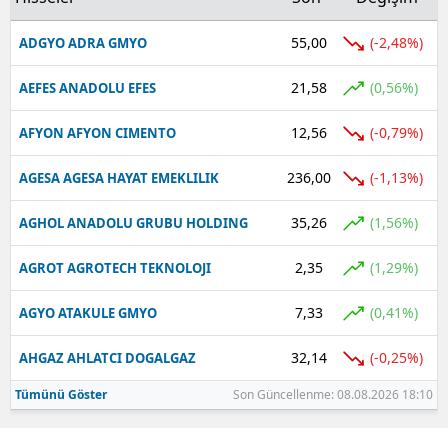
55,00
(-2,48%)
ADGYO ADRA GMYO
21,58
(0,56%)
AEFES ANADOLU EFES
12,56
(-0,79%)
AFYON AFYON CIMENTO
236,00
(-1,13%)
AGESA AGESA HAYAT EMEKLILIK
35,26
(1,56%)
AGHOL ANADOLU GRUBU HOLDING
2,35
(1,29%)
AGROT AGROTECH TEKNOLOJI
7,33
(0,41%)
AGYO ATAKULE GMYO
32,14
(-0,25%)
AHGAZ AHLATCI DOGALGAZ
Tümünü Göster
Son Güncellenme: 08.08.2026 18:10