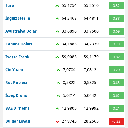
55,1254
55,2510
Euro
0.32
64,3468
64,4811
İngiliz Sterlini
0.38
33,6898
33,7500
Avustralya Doları
0.69
34,1883
34,2339
Kanada Doları
0.73
59,0083
59,1179
İsviçre Frankı
0.82
7,0704
7,0812
Çin Yuanı
0.29
0,5822
0,5825
Rus Rublesi
0.65
5,0214
5,0442
İsveç Kronu
0.62
12,9805
12,9992
BAE Dirhemi
0.21
27,9743
28,2565
Bulgar Levası
-0.22