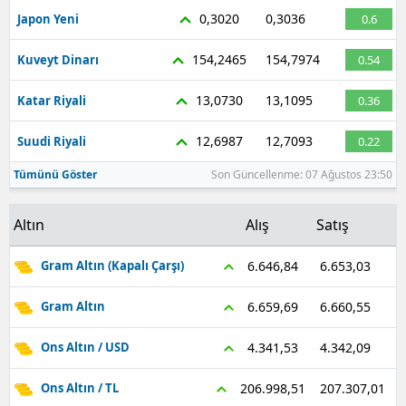
0,3020
0,3036
Japon Yeni
0.6
154,2465
154,7974
Kuveyt Dinarı
0.54
13,0730
13,1095
Katar Riyali
0.36
12,6987
12,7093
Suudi Riyali
0.22
Tümünü Göster
Son Güncellenme: 07 Ağustos 23:50
Altın
Alış
Satış
6.653,03
6.646,84
Gram Altın (Kapalı Çarşı)
6.660,55
6.659,69
Gram Altın
4.342,09
4.341,53
Ons Altın / USD
207.307,01
206.998,51
Ons Altın / TL