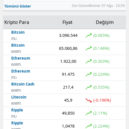
Son Güncellenme: 07 Ağu - 23:59
Tümünü Göster
Kripto Para
Fiyat
Değişim
Bitcoin
3.096.544
(0.065%)
(TL)
Bitcoin
65.060,86
(0.146%)
(USDT)
Ethereum
1.922,00
(0.303%)
(USDT)
Ethereum
91.475
(0.224%)
(TL)
Bitcoin Cash
217,4
(0.555%)
(USDT)
Litecoin
45,9
(-0.196%)
(USDT)
Ripple
49,850
(2.11%)
(TL)
Ripple
1,0478
(2.224%)