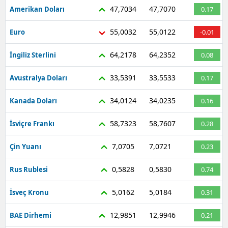
47,7034
47,7070
Amerikan Doları
0.17
55,0032
55,0122
Euro
-0.01
64,2178
64,2352
İngiliz Sterlini
0.08
33,5391
33,5533
Avustralya Doları
0.17
34,0124
34,0235
Kanada Doları
0.16
58,7323
58,7607
İsviçre Frankı
0.28
7,0705
7,0721
Çin Yuanı
0.23
0,5828
0,5830
Rus Rublesi
0.74
5,0162
5,0184
İsveç Kronu
0.31
12,9851
12,9946
BAE Dirhemi
0.21