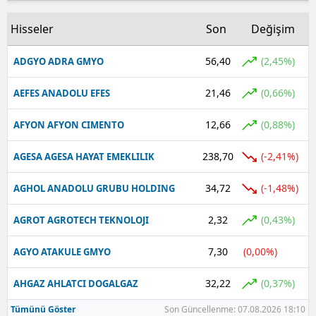
Hisseler
Son
Değişim
56,40
(2,45%)
ADGYO ADRA GMYO
21,46
(0,66%)
AEFES ANADOLU EFES
12,66
(0,88%)
AFYON AFYON CIMENTO
238,70
(-2,41%)
AGESA AGESA HAYAT EMEKLILIK
34,72
(-1,48%)
AGHOL ANADOLU GRUBU HOLDING
2,32
(0,43%)
AGROT AGROTECH TEKNOLOJI
7,30
(0,00%)
AGYO ATAKULE GMYO
32,22
(0,37%)
AHGAZ AHLATCI DOGALGAZ
Tümünü Göster
Son Güncellenme: 07.08.2026 18:10