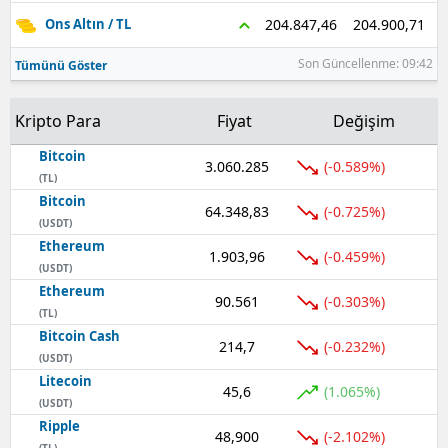
204.900,71
204.847,46
Ons Altın / TL
Son Güncellenme: 09:42
Tümünü Göster
Kripto Para
Fiyat
Değişim
Bitcoin
3.060.285
(-0.589%)
(TL)
Bitcoin
64.348,83
(-0.725%)
(USDT)
Ethereum
1.903,96
(-0.459%)
(USDT)
Ethereum
90.561
(-0.303%)
(TL)
Bitcoin Cash
214,7
(-0.232%)
(USDT)
Litecoin
45,6
(1.065%)
(USDT)
Ripple
48,900
(-2.102%)