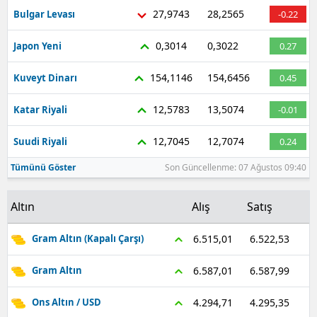
27,9743
28,2565
Bulgar Levası
-0.22
0,3014
0,3022
Japon Yeni
0.27
154,1146
154,6456
Kuveyt Dinarı
0.45
12,5783
13,5074
Katar Riyali
-0.01
12,7045
12,7074
Suudi Riyali
0.24
Tümünü Göster
Son Güncellenme: 07 Ağustos 09:40
Altın
Alış
Satış
6.522,53
6.515,01
Gram Altın (Kapalı Çarşı)
6.587,99
6.587,01
Gram Altın
4.295,35
4.294,71
Ons Altın / USD