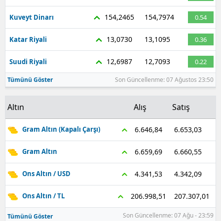
154,2465
154,7974
Kuveyt Dinarı
0.54
13,0730
13,1095
Katar Riyali
0.36
12,6987
12,7093
Suudi Riyali
0.22
Tümünü Göster
Son Güncellenme: 07 Ağustos 23:50
Altın
Alış
Satış
6.653,03
6.646,84
Gram Altın (Kapalı Çarşı)
6.660,55
6.659,69
Gram Altın
4.342,09
4.341,53
Ons Altın / USD
207.307,01
206.998,51
Ons Altın / TL
Son Güncellenme: 07 Ağu - 23:59
Tümünü Göster