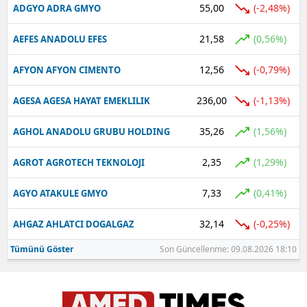
55,00
(-2,48%)
ADGYO ADRA GMYO
21,58
(0,56%)
AEFES ANADOLU EFES
12,56
(-0,79%)
AFYON AFYON CIMENTO
236,00
(-1,13%)
AGESA AGESA HAYAT EMEKLILIK
35,26
(1,56%)
AGHOL ANADOLU GRUBU HOLDING
2,35
(1,29%)
AGROT AGROTECH TEKNOLOJI
7,33
(0,41%)
AGYO ATAKULE GMYO
32,14
(-0,25%)
AHGAZ AHLATCI DOGALGAZ
Tümünü Göster
Son Güncellenme: 09.08.2026 18:10