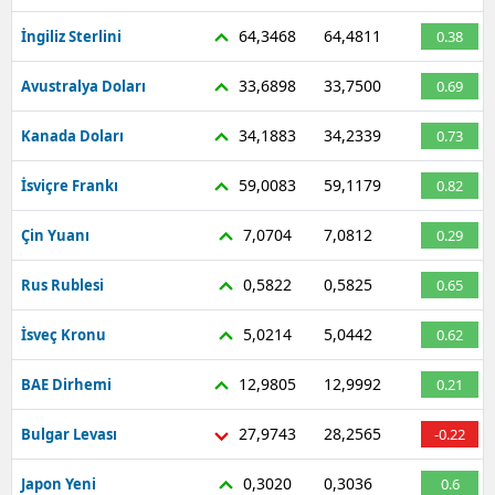
64,3468
64,4811
İngiliz Sterlini
0.38
33,6898
33,7500
Avustralya Doları
0.69
34,1883
34,2339
Kanada Doları
0.73
59,0083
59,1179
İsviçre Frankı
0.82
7,0704
7,0812
Çin Yuanı
0.29
0,5822
0,5825
Rus Rublesi
0.65
5,0214
5,0442
İsveç Kronu
0.62
12,9805
12,9992
BAE Dirhemi
0.21
27,9743
28,2565
Bulgar Levası
-0.22
0,3020
0,3036
Japon Yeni
0.6