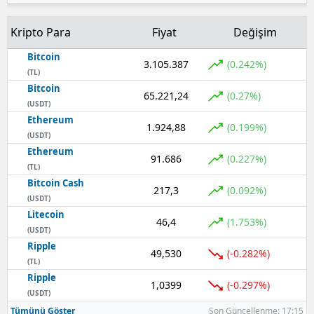
Kripto Para
Fiyat
Değişim
Bitcoin
3.105.387
(0.242%)
(TL)
Bitcoin
65.221,24
(0.27%)
(USDT)
Ethereum
1.924,88
(0.199%)
(USDT)
Ethereum
91.686
(0.227%)
(TL)
Bitcoin Cash
217,3
(0.092%)
(USDT)
Litecoin
46,4
(1.753%)
(USDT)
Ripple
49,530
(-0.282%)
(TL)
Ripple
1,0399
(-0.297%)
(USDT)
Tümünü Göster
Son Güncellenme: 17:15