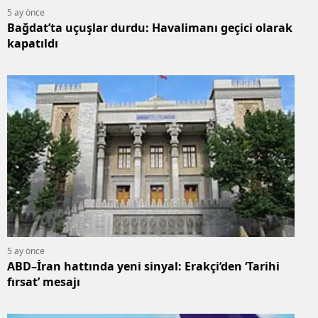
5 ay önce
Bağdat’ta uçuşlar durdu: Havalimanı geçici olarak
kapatıldı
5 ay önce
ABD–İran hattında yeni sinyal: Erakçi’den ‘Tarihi
fırsat’ mesajı