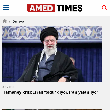
/
Dünya
5 ay önce
Hamaney krizi: İsrail “öldü” diyor, İran yalanlıyor