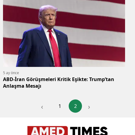
5 ay önce
ABD-İran Görüşmeleri Kritik Eşikte: Trump’tan
Anlaşma Mesajı
‹
›
1
2