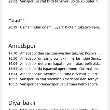
22:32
Vanspor'un stat krizi büyüyor: Bölge kulüplerinden sert tepki ve net mesaj
Yaşam
20:19
Uzmanından önemli uyarı: Protein tüketiyorsanız su içmeyi ihmal etmeyin
Amedspor
17:10
Amedspor'dan savunmaya dev takviye: Kosovalı yıldız Lumbardh Dellova imzayı attı
16:50
Amedspor'un şampiyonluk mimarlarından Sinan Kurt 1. Lig yolcusu: Yeni adresi belli oldu
16:04
Amedspor defterini kapattı, yeni rotası belli oldu: Tecrübeli savunmacı imzayı attı
13:53
Amedspor'da İspanyol operasyonu: Gol makinesi için resmi teklif gitti
11:14
Amedspor'un savunma hattına dev yatırım: Kosovalı yıldız için kasadan çıkan rakam belli oldu
10:57
Vanspor'un stat sitemine Amedspor'dan sert yanıt: Hedef gösterilmemizi kabul etmiyoruz
10:53
Vanspor'dan Amedspor ve Batman Petrolspor'a sitem: Kardeşlik söylemleri çim zeminine takıldı
Diyarbakır