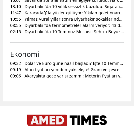
16:07
Silvan'da sofralar kadın emeğiyle kuruldu: Halk Lokantası kapılarını coşkuyla açtı
13:10
Diyarbakır’da 10 yıllık sessizlik bozuldu: Sigara izmariti ele verdi, 8 kişi kıskıvrak yakalandı
11:47
Karacadağ’da yüzler gülüyor: Yıkılan gölet onarıldı, binlerce hayvanın su sorunu çözüldü
10:55
Yılmaz Vural yıllar sonra Diyarbakır sokaklarında: Şehri görünce gözlerine inanamadı
08:55
Diyarbakır’da termometreler alarm veriyor: 43 dereceyi görecek ilçeler için kritik uyarı
02:15
Diyarbakır’da 10 Temmuz Mesaisi: Şehrin Büyük Bölümünde Elektrik Kesintisi Yaşanacak
Ekonomi
09:32
Dolar ve Euro güne nasıl başladı? İşte 10 Temmuz 2026 güncel döviz kurları
09:19
Altın fiyatları yeniden yükselişte! Gram ve çeyrek altında son rakamlar
09:06
Akaryakıta gece yarısı zammı: Motorin fiyatları yeniden yükseldi