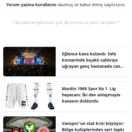
Yorum yazma kurallarını
okumuş ve kabul etmiş sayılırsınız
* Bu içerik ile ilgili yorum yok, ilk yorumu siz yazın, tartışalım *
Eğlence kana bulandı: Sefo
konserinde bıçaklı saldırıya
uğrayan genç hastanede can
verdi
Mardin 1969 Spor'da 1. Lig
heyecanı: İki dev anlaşmayla
kasasını doldurdu
Vanspor'un stat krizi büyüyor:
Bölge kulüplerinden sert tepki