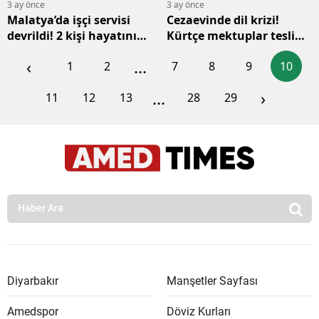
3 ay önce
3 ay önce
Malatya’da işçi servisi
Cezaevinde dil krizi!
devrildi! 2 kişi hayatını
Kürtçe mektuplar teslim
kaybetti, 10 yaralı
edilmedi iddiası
‹
...
1
2
7
8
9
10
...
›
11
12
13
28
29
Diyarbakır
Manşetler Sayfası
Amedspor
Döviz Kurları