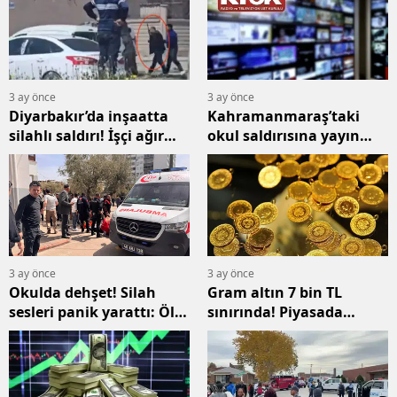
3 ay önce
3 ay önce
Diyarbakır’da inşaatta
Kahramanmaraş’taki
silahlı saldırı! İşçi ağır
okul saldırısına yayın
yaralandı
yasağı getirildi
3 ay önce
3 ay önce
Okulda dehşet! Silah
Gram altın 7 bin TL
sesleri panik yarattı: Ölü
sınırında! Piyasada
ve yaralılar var
hareket başladı