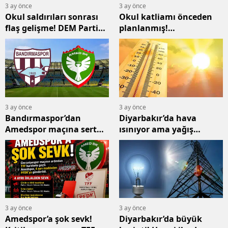
3 ay önce
3 ay önce
Okul saldırıları sonrası
Okul katliamı önceden
flaş gelişme! DEM Parti
planlanmış!
heyeti sahaya iniyor
Bilgisayarından çıkan
belge şoke etti
3 ay önce
3 ay önce
Bandırmaspor’dan
Diyarbakır’da hava
Amedspor maçına sert
ısınıyor ama yağış
önlem! Tribünlere giriş
sürprizi! İlçe ilçe kritik
değişti
uyarı
3 ay önce
3 ay önce
Amedspor’a şok sevk!
Diyarbakır’da büyük