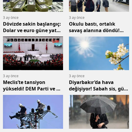
3 ay önce
3 ay önce
Dövizde sakin başlangıç:
Okulu bastı, ortalık
Dolar ve euro güne yatay
savaş alanına döndü!
başladı
Urfa’daki saldırı
Türkiye’yi sarstı
3 ay önce
3 ay önce
Meclis’te tansiyon
Diyarbakır’da hava
yükseldi! DEM Parti ve AK
değişiyor! Sabah sis, gün
Parti vekilleri karşı
içinde sıcaklık artışı
karşıya geldi