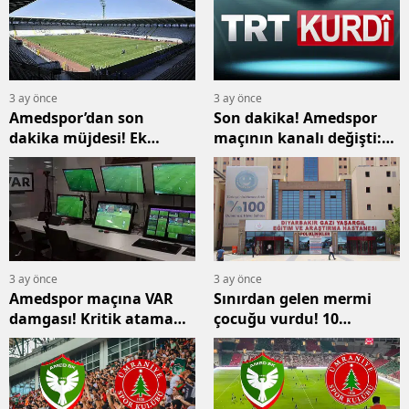
3 ay önce
3 ay önce
Amedspor’dan son
Son dakika! Amedspor
dakika müjdesi! Ek
maçının kanalı değişti:
biletler satışa çıktı
TRT Kurdi canlı
yayınlayacak
3 ay önce
3 ay önce
Amedspor maçına VAR
Sınırdan gelen mermi
damgası! Kritik atama
çocuğu vurdu! 10
açıklandı
yaşındaki Eren
Diyarbakır’da yaşam
mücadelesi veriyor