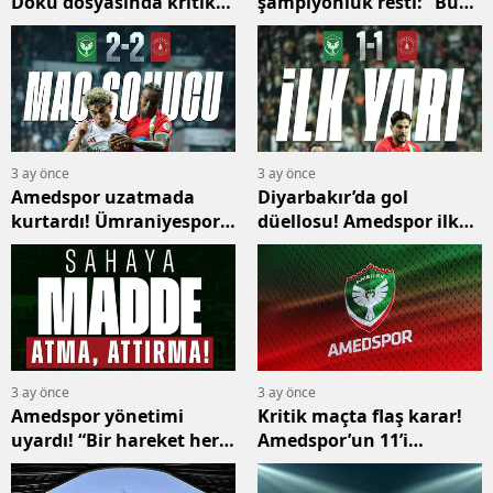
Doku dosyasında kritik
şampiyonluk resti: “Bu
gelişme! 7 ilde
takım kupayı alacak!”
operasyon, çok sayıda
gözaltı
3 ay önce
3 ay önce
Amedspor uzatmada
Diyarbakır’da gol
kurtardı! Ümraniyespor
düellosu! Amedspor ilk
karşısında avantaj kaçtı
yarıyı 1-1 kapattı
3 ay önce
3 ay önce
Amedspor yönetimi
Kritik maçta flaş karar!
uyardı! “Bir hareket her
Amedspor’un 11’i
şeyi değiştirebilir”
gündem oldu