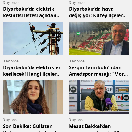
3 ay önce
3 ay önce
Diyarbakır’da elektrik
Diyarbakır’da hava
kesintisi listesi açıklandı!
değişiyor: Kuzey ilçelere
17 ilçede saatler sürecek
yağmur uyarısı
3 ay önce
3 ay önce
Diyarbakır’da elektrikler
Sezgin Tanrıkulu’ndan
kesilecek! Hangi ilçeler
Amedspor mesajı: “Moral
etkilenecek?
bozmayın, başaracağız”
3 ay önce
3 ay önce
Son Dakika: Gülistan
Mesut Bakkal’dan