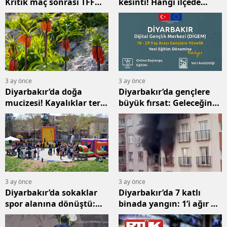
Kritik maç sonrası TFF
kesinti! Hangi ilçede
harekete geçti
elektrik ne zaman yok?
3 ay önce
3 ay önce
Diyarbakır’da doğa
Diyarbakır’da gençlere
mucizesi! Kayalıklar ters
büyük fırsat: Geleceğin
lalelerle kaplandı
meslekleri için
başvurular başladı
3 ay önce
3 ay önce
Diyarbakır’da sokaklar
Diyarbakır’da 7 katlı
spor alanına dönüştü:
binada yangın: 1’i ağır 5
Yüzlerce çocuk sahaya
kişi etkilendi
indi