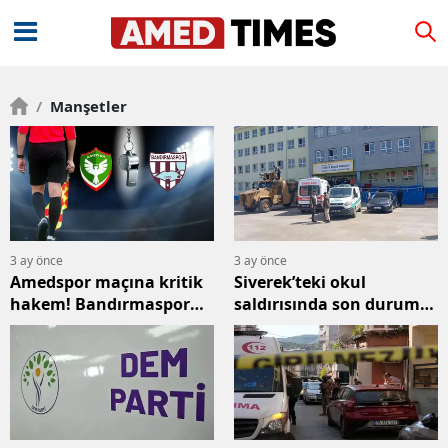
/
Manşetler
3 ay önce
3 ay önce
Amedspor maçına kritik
Siverek’teki okul
hakem! Bandırmaspor
saldırısında son durum!
karşılaşmasını Ozan
20 kişi gözaltında
Ergün yönetecek