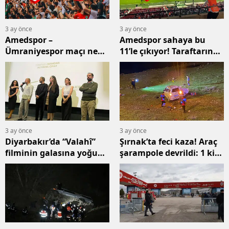
3 ay önce
3 ay önce
Amedspor –
Amedspor sahaya bu
Ümraniyespor maçı ne
11’le çıkıyor! Taraftarın
zaman, hangi kanalda?
beklediği kadro açıklandı
Canlı yayın bilgileri
netleşti
3 ay önce
3 ay önce
Diyarbakır’da “Valahî”
Şırnak’ta feci kaza! Araç
filminin galasına yoğun
şarampole devrildi: 1 kişi
ilgi
hayatını kaybetti