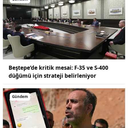
Beştepe’de kritik mesai: F-35 ve S-400
düğümü için strateji belirleniyor
Gündem