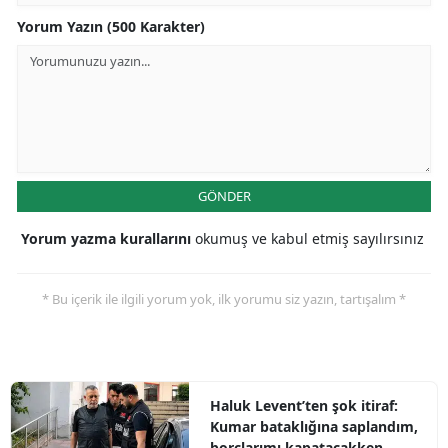
Yorum Yazın (500 Karakter)
GÖNDER
Yorum yazma kurallarını
okumuş ve kabul etmiş sayılırsınız
* Bu içerik ile ilgili yorum yok, ilk yorumu siz yazın, tartışalım *
Haluk Levent’ten şok itiraf:
Kumar bataklığına saplandım,
borçlarımı kapatacakken