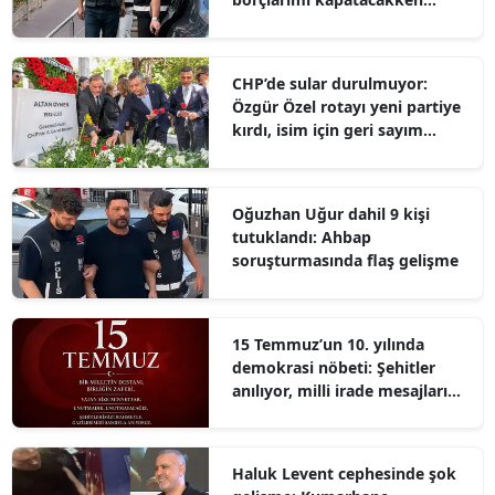
kumpasa uğradım
CHP’de sular durulmuyor:
Özgür Özel rotayı yeni partiye
kırdı, isim için geri sayım
başladı
Oğuzhan Uğur dahil 9 kişi
tutuklandı: Ahbap
soruşturmasında flaş gelişme
15 Temmuz’un 10. yılında
demokrasi nöbeti: Şehitler
anılıyor, milli irade mesajları
paylaşılıyor
Haluk Levent cephesinde şok