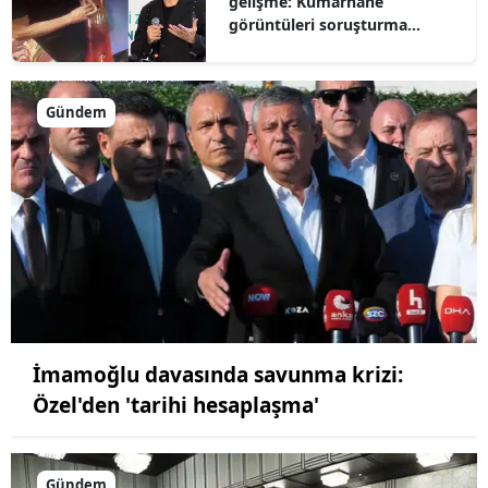
gelişme: Kumarhane
görüntüleri soruşturma
dosyasına girdi
Gündem
İmamoğlu davasında savunma krizi:
Özel'den 'tarihi hesaplaşma'
Gündem