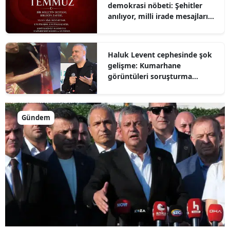
demokrasi nöbeti: Şehitler
anılıyor, milli irade mesajları
paylaşılıyor
Haluk Levent cephesinde şok
gelişme: Kumarhane
görüntüleri soruşturma
dosyasına girdi
Gündem