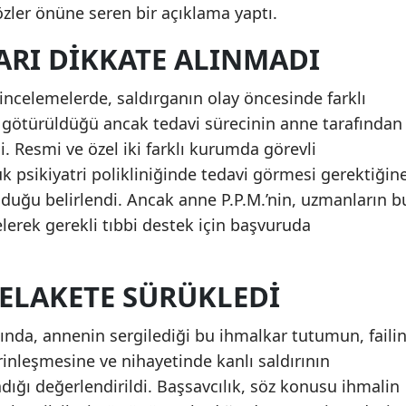
özler önüne seren bir açıklama yaptı.
ARI DIKKATE ALINMADI
 incelemelerde, saldırganın olay öncesinde farklı
a götürüldüğü ancak tedavi sürecinin anne tarafından
di. Resmi ve özel iki farklı kurumda görevli
uk psikiyatri polikliniğinde tedavi görmesi gerektiğin
nduğu belirlendi. Ancak anne P.P.M.’nin, uzmanların b
elerek gerekli tıbbi destek için başvuruda
FELAKETE SÜRÜKLEDI
da, annenin sergilediği bu ihmalkar tutumun, faili
erinleşmesine ve nihayetinde kanlı saldırının
ığı değerlendirildi. Başsavcılık, söz konusu ihmalin