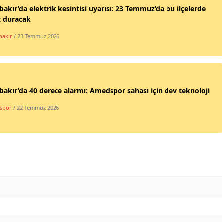
bakır’da elektrik kesintisi uyarısı: 23 Temmuz’da bu ilçelerde
t duracak
bakır
/ 23 Temmuz 2026
bakır’da 40 derece alarmı: Amedspor sahası için dev teknoloji
spor
/ 22 Temmuz 2026