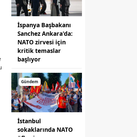
İspanya Başbakanı
Sanchez Ankara'da:
NATO zirvesi için
kritik temaslar
e
başlıyor
u
Gündem
n
İstanbul
sokaklarında NATO