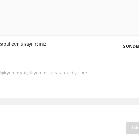
abul etmiş sayılırsınız
GÖNDE
 ilgili yorum yok, ilk yorumu siz yazın, tartışalım *