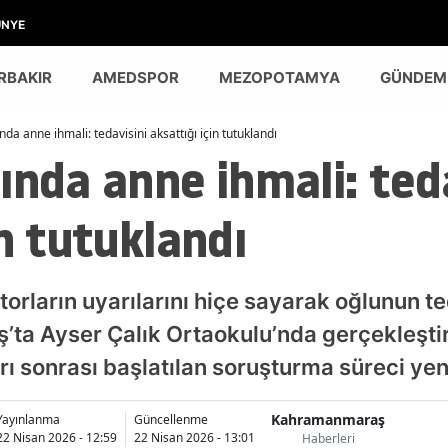
ÜNYE
RBAKIR
AMEDSPOR
MEZOPOTAMYA
GÜNDEM
nda anne ihmali: tedavisini aksattığı için tutuklandı
ında anne ihmali: ted
in tutuklandı
orların uyarılarını hiçe sayarak oğlunun te
ta Ayser Çalık Ortaokulu’nda gerçekleştir
dırı sonrası başlatılan soruşturma süreci yen
Kahramanmaraş
Yayınlanma
Güncellenme
22 Nisan 2026 - 12:59
22 Nisan 2026 - 13:01
Haberleri