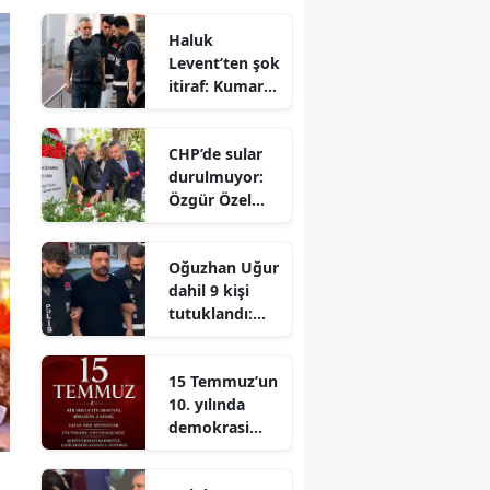
Haluk
Levent’ten şok
itiraf: Kumar
bataklığına
saplandım,
CHP’de sular
borçlarımı
durulmuyor:
kapatacakken
Özgür Özel
kumpasa
rotayı yeni
uğradım
partiye kırdı,
Oğuzhan Uğur
isim için geri
dahil 9 kişi
sayım başladı
tutuklandı:
Ahbap
soruşturmasın
15 Temmuz’un
da flaş
10. yılında
gelişme
demokrasi
nöbeti:
Şehitler