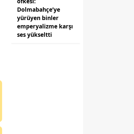
öfkesi:
Dolmabahçe’ye
yürüyen binler
emperyalizme karşı
ses yükseltti