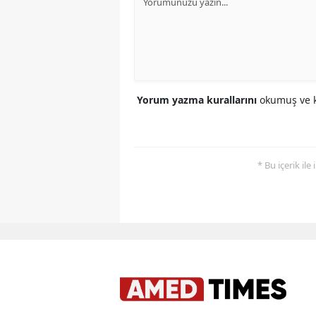
Yorum yazma kurallarını
okumuş ve k
* Bu içerik ile