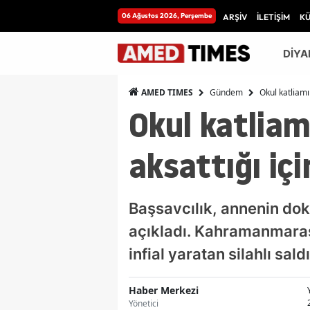
06 Ağustos 2026, Perşembe
ARŞİV
İLETİŞİM
K
DİYA
Gündem
Okul katliamı
AMED TIMES
Okul katliam
aksattığı iç
Başsavcılık, annenin dokt
açıkladı. Kahramanmaraş’
infial yaratan silahlı sal
Haber Merkezi
Yönetici