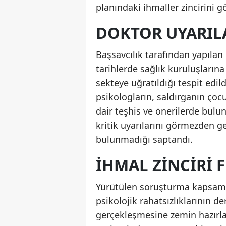
planındaki ihmaller zincirini g
DOKTOR UYARIL
Başsavcılık tarafından yapılan
tarihlerde sağlık kuruluşların
sekteye uğratıldığı tespit edil
psikologların, saldırganın çoc
dair teşhis ve önerilerde bulu
kritik uyarılarını görmezden g
bulunmadığı saptandı.
İHMAL ZINCIRI 
Yürütülen soruşturma kapsamın
psikolojik rahatsızlıklarının d
gerçekleşmesine zemin hazırlad