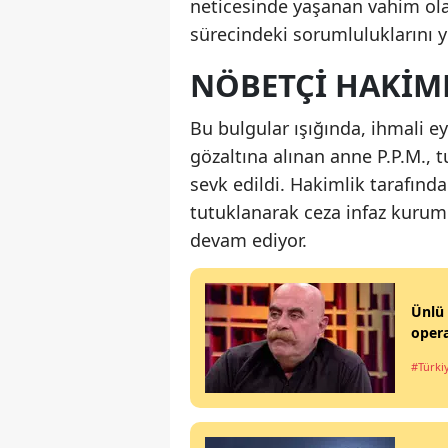
neticesinde yaşanan vahim olay
sürecindeki sorumluluklarını ye
NÖBETÇI HAKIM
Bu bulgular ışığında, ihmali e
gözaltına alınan anne P.P.M., 
sevk edildi. Hakimlik tarafın
tutuklanarak ceza infaz kurumun
devam ediyor.
Ünlü 
opera
#Türki