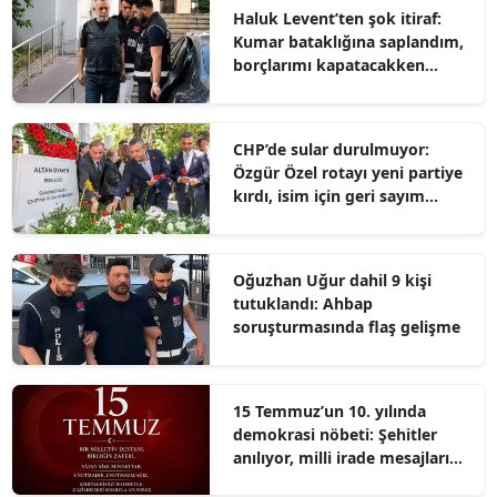
Haluk Levent’ten şok itiraf:
Kumar bataklığına saplandım,
borçlarımı kapatacakken
kumpasa uğradım
CHP’de sular durulmuyor:
Özgür Özel rotayı yeni partiye
kırdı, isim için geri sayım
başladı
Oğuzhan Uğur dahil 9 kişi
tutuklandı: Ahbap
soruşturmasında flaş gelişme
15 Temmuz’un 10. yılında
demokrasi nöbeti: Şehitler
anılıyor, milli irade mesajları
paylaşılıyor