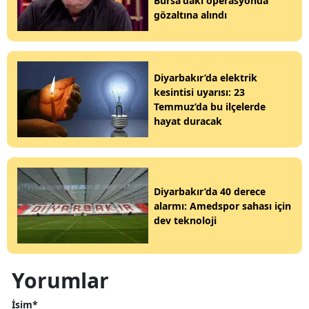
Bursa'daki operasyonda
gözaltına alındı
Diyarbakır’da elektrik
kesintisi uyarısı: 23
Temmuz’da bu ilçelerde
hayat duracak
Diyarbakır’da 40 derece
alarmı: Amedspor sahası için
dev teknoloji
Yorumlar
İsim*