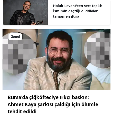
Haluk Levent'ten sert tepki:
İsmimin geçtiği o iddialar
tamamen iftira
Genel
Bursa'da çiğköfteciye ırkçı baskın:
Ahmet Kaya şarkısı çaldığı için ölümle
tehdit edildi