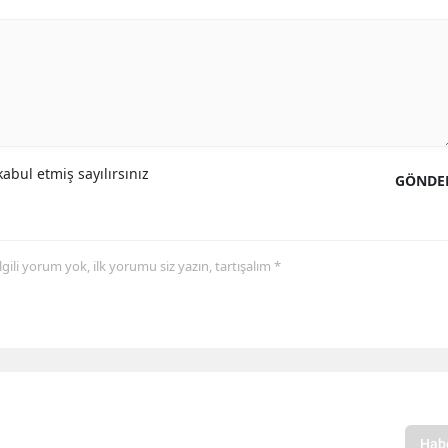
abul etmiş sayılırsınız
GÖNDE
 ilgili yorum yok, ilk yorumu siz yazın, tartışalım *