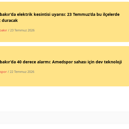
bakır’da elektrik kesintisi uyarısı: 23 Temmuz’da bu ilçelerde
t duracak
bakır
/ 23 Temmuz 2026
bakır’da 40 derece alarmı: Amedspor sahası için dev teknoloji
spor
/ 22 Temmuz 2026