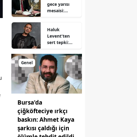
gece yarısı
düzenleme
mesaisi:
Bakanlıklarda
kritik görev
Haluk
değişimleri
Levent'ten
sert tepki:
İsmimin
geçtiği o
iddialar
Genel
tamamen
iftira
u
e
Bursa'da
çiğköfteciye ırkçı
baskın: Ahmet Kaya
şarkısı çaldığı için
ölümle tehdit edildi