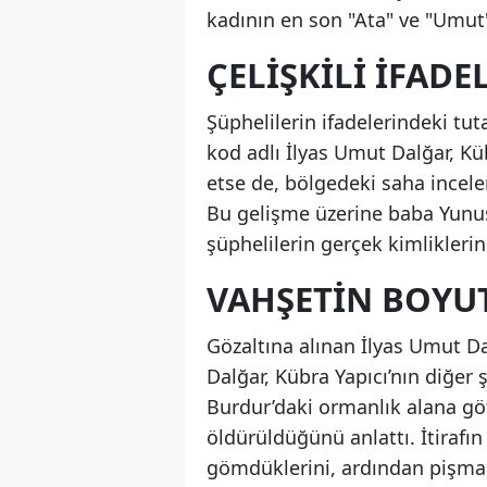
kadının en son "Ata" ve "Umut"
ÇELIŞKILI IFADE
Şüphelilerin ifadelerindeki tut
kod adlı İlyas Umut Dalğar, Küb
etse de, bölgedeki saha incele
Bu gelişme üzerine baba Yunus
şüphelilerin gerçek kimliklerine 
VAHŞETIN BOYUT
Gözaltına alınan İlyas Umut Dal
Dalğar, Kübra Yapıcı’nın diğer
Burdur’daki ormanlık alana gö
öldürüldüğünü anlattı. İtirafı
gömdüklerini, ardından pişmanl