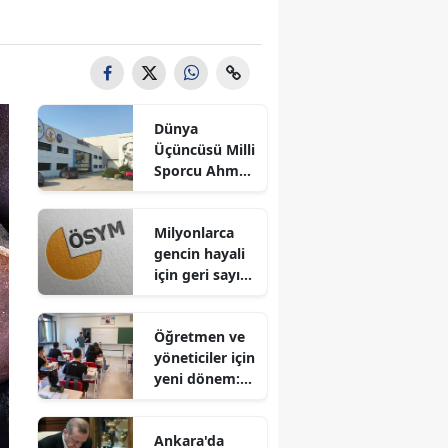
Dünya
Üçüncüsü Milli
Sporcu Ahmet
Koç'tan Hekim
İlaç'a Ziyaret
Milyonlarca
gencin hayali
için geri sayım
sona erdi:
2026 YKS
Öğretmen ve
sonuçları
yöneticiler için
erişime açıldı
yeni dönem:
Ek ders
ücretlerinde
Ankara'da
kapsamlı