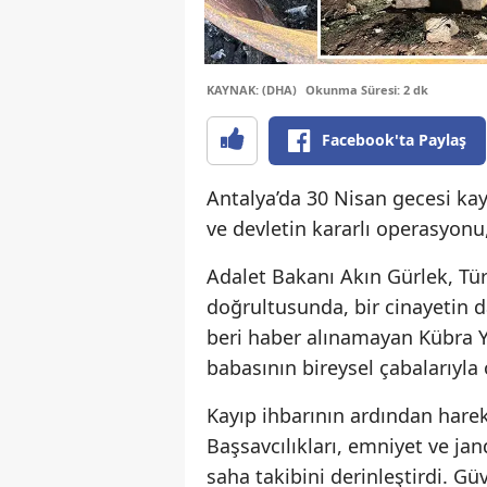
KAYNAK: (DHA)
Okunma Süresi: 2 dk
Facebook'ta Paylaş
Antalya’da 30 Nisan gecesi kayı
ve devletin kararlı operasyonu,
Adalet Bakanı Akın Gürlek, Tü
doğrultusunda, bir cinayetin d
beri haber alınamayan Kübra Yap
babasının bireysel çabalarıyla o
Kayıp ihbarının ardından har
Başsavcılıkları, emniyet ve jan
saha takibini derinleştirdi. Gü