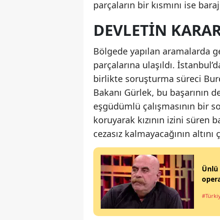
parçaların bir kısmını ise baraj 
DEVLETIN KARAR
Bölgede yapılan aramalarda ge
parçalarına ulaşıldı. İstanbul’
birlikte soruşturma süreci Bu
Bakanı Gürlek, bu başarının de
eşgüdümlü çalışmasının bir s
koruyarak kızının izini süren b
cezasız kalmayacağının altını ç
Ünlü 
opera
#Türki