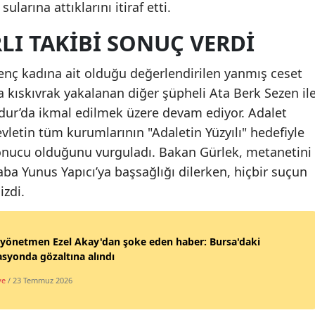
sularına attıklarını itiraf etti.
LI TAKIBI SONUÇ VERDI
nç kadına ait olduğu değerlendirilen yanmış ceset
da kıskıvrak yakalanan diğer şüpheli Ata Berk Sezen il
rdur’da ikmal edilmek üzere devam ediyor. Adalet
vletin tüm kurumlarının "Adaletin Yüzyılı" hedefiyle
onucu olduğunu vurguladı. Bakan Gürlek, metanetini
aba Yunus Yapıcı’ya başsağlığı dilerken, hiçbir suçun
izdi.
yönetmen Ezel Akay'dan şoke eden haber: Bursa'daki
syonda gözaltına alındı
ye
/ 23 Temmuz 2026