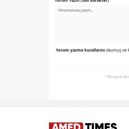
Yorum Yazın (500 Karakter)
Yorum yazma kurallarını
okumuş ve k
* Bu içerik ile