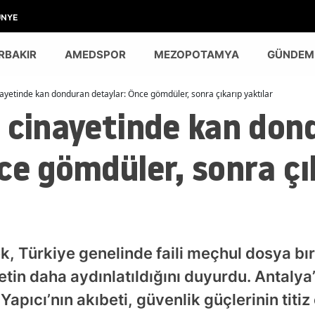
ÜNYE
RBAKIR
AMEDSPOR
MEZOPOTAMYA
GÜNDEM
nayetinde kan donduran detaylar: Önce gömdüler, sonra çıkarıp yaktılar
ı cinayetinde kan don
ce gömdüler, sonra çı
ek, Türkiye genelinde faili meçhul dosya 
etin daha aydınlatıldığını duyurdu. Antalya
pıcı’nın akıbeti, güvenlik güçlerinin titiz