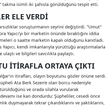
 takma isimli iki şahısla görüldüğünü tespit etti.
LER ELE VERDI
arsızlıklar soruşturmanın seyrini değiştirdi. "Umut"
ra Yapıcı’yı bir marketin önünde bıraktığını iddia
meleri o saatte marketin kapalı olduğunu kanıtladı.
 Yapıcı, kendi imkanlarıyla yürüttüğü araştırmalarla
ulaştı ve bilgileri savcılıkla paylaştı.
U ITIRAFLA ORTAYA ÇIKTI
ğar’ın itirafları, olayın boyutunu gözler önüne serdi.
 şüpheli Ata Berk Sezen’e olan borcu nedeniyle
türüldüğünü ve orada silahla vurularak
n devamı ise kan dondurdu: Şüpheliler, cesedi önce
ık duymayarak tekrar çıkardıklarını ve yaktıklarını,