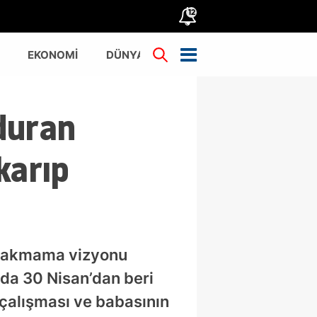
12
EKONOMİ
DÜNYA
TÜRKİYE
duran
karıp
bırakmama vizyonu
’da 30 Nisan’dan beri
 çalışması ve babasının