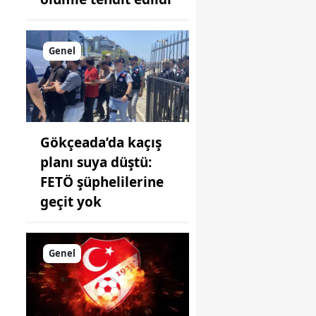
Genel
Gökçeada’da kaçış
planı suya düştü:
FETÖ şüphelilerine
geçit yok
Genel