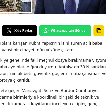
X'de Paylaş
Whatsapp'tan Gönder
plara karışan Kübra Yapıcı’nın izini süren acılı baba
 vahşi bir cinayeti gün yüzüne çıkardı.
rkiye genelinde faili meçhul dosya bırakmama vizyon
aha aydınlatıldığını duyurdu. Antalya’da 30 Nisan’dan
ıcı’nın akıbeti, güvenlik güçlerinin titiz çalışması v
rtaya çıkarıldı.
ekete geçen Manavgat, Serik ve Burdur Cumhuriyet
darma birimleriyle koordineli bir şekilde teknik ve
venlik kamerası kayıtlarını inceleyen ekipler, genç