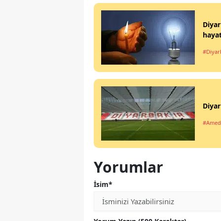
Diyar
haya
#Diyar
Diyar
#Amed
Yorumlar
İsim*