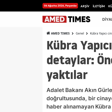
06 Ağustos 2026, Perşembe
ARŞİV
İLETİŞİM
K
DİYA
Genel
Kübra Yapıcı ci
AMED TIMES
Kübra Yapıc
detaylar: Ön
yaktılar
Adalet Bakanı Akın Gürl
doğrultusunda, bir cinay
haber alınamayan Kübra Ya