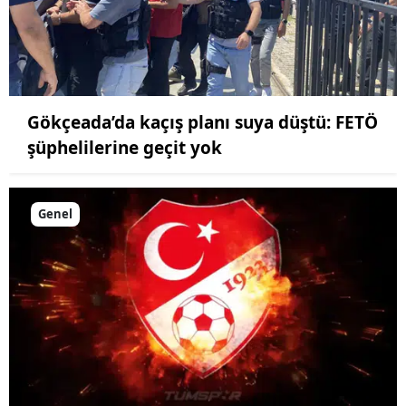
Gökçeada’da kaçış planı suya düştü: FETÖ
şüphelilerine geçit yok
Genel