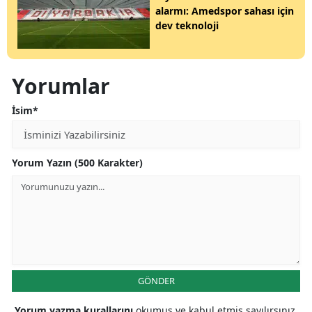
alarmı: Amedspor sahası için
dev teknoloji
Yorumlar
İsim*
Yorum Yazın (500 Karakter)
GÖNDER
Yorum yazma kurallarını
okumuş ve kabul etmiş sayılırsınız