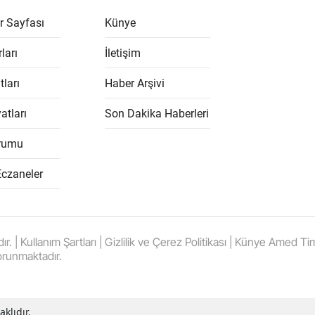
r Sayfası
Künye
ları
İletişim
tları
Haber Arşivi
atları
Son Dakika Haberleri
rumu
Eczaneler
 Kullanım Şartları | Gizlilik ve Çerez Politikası | Künye Amed Times
orunmaktadır.
klıdır.