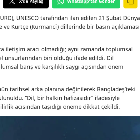
X'de Paylaş
Whatsapp'tan Gönder
İLKURD), UNESCO tarafından ilan edilen 21 Şubat Dünya
e ve Kürtçe (Kurmancî) dillerinde bir basın açıklaması
ca iletişim aracı olmadığı; aynı zamanda toplumsal
l unsurlarından biri olduğu ifade edildi. Dil
plumsal barış ve karşılıklı saygı açısından önem
ün tarihsel arka planına değinilerek Bangladeş’teki
lunuldu. “Dil, bir halkın hafızasıdır” ifadesiyle
ilirlik açısından taşıdığı öneme dikkat çekildi.