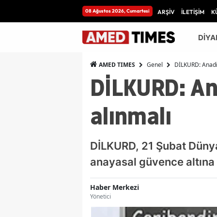
08 Ağustos 2026, Cumartesi
ARŞİV
İLETİŞİM
K
DİYA
Genel
DİLKURD: Anadil
AMED TIMES
DİLKURD: Ana
alınmalı
DİLKURD, 21 Şubat Dünya
anayasal güvence altına 
Haber Merkezi
Yönetici