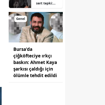
sert tepki:
İsmimin
geçtiği o
iddialar
Genel
tamamen
iftira
Bursa'da
çiğköfteciye ırkçı
baskın: Ahmet Kaya
şarkısı çaldığı için
ölümle tehdit edildi