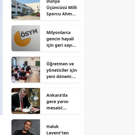
Dünya
Üçüncüsü Milli
Sporcu Ahmet
Koç'tan Hekim
İlaç'a Ziyaret
Milyonlarca
gencin hayali
için geri sayım
sona erdi:
2026 YKS
Öğretmen ve
sonuçları
yöneticiler için
erişime açıldı
yeni dönem:
Ek ders
ücretlerinde
Ankara'da
kapsamlı
gece yarısı
düzenleme
mesaisi:
Bakanlıklarda
kritik görev
Haluk
değişimleri
Levent'ten