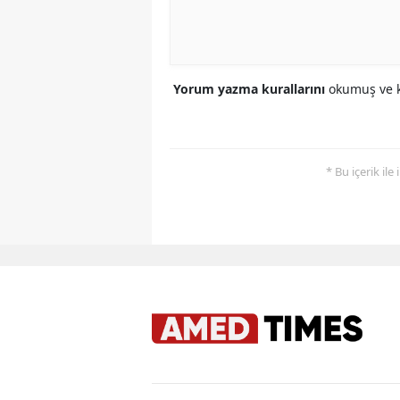
Yorum yazma kurallarını
okumuş ve k
* Bu içerik ile