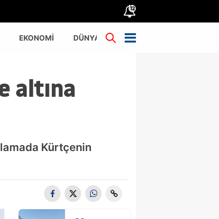
12
EKONOMİ
DÜNYA
TÜRKİYE
e altına
klamada Kürtçenin