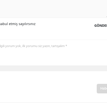
abul etmiş sayılırsınız
GÖNDE
 ilgili yorum yok, ilk yorumu siz yazın, tartışalım *