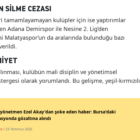
 SILME CEZASI
leri tamamlayamayan kulüpler için ise yaptırımlar
’den Adana Demirspor ile Nesine 2. Lig’den
i Malatyaspor’un da aralarında bulunduğu bazı
erildi.
IYET
ınması, kulübün mali disiplin ve yönetimsel
tergesi olarak yorumlandı. Bu gelişme, yeşil-kırmızılı
yönetmen Ezel Akay'dan şoke eden haber: Bursa'daki
syonda gözaltına alındı
ye
/ 23 Temmuz 2026