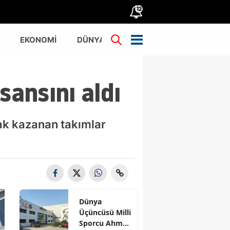
12
EKONOMİ
DÜNYA
TÜRKİYE
sansını aldı
hak kazanan takımlar
Dünya
Üçüncüsü Milli
Sporcu Ahmet