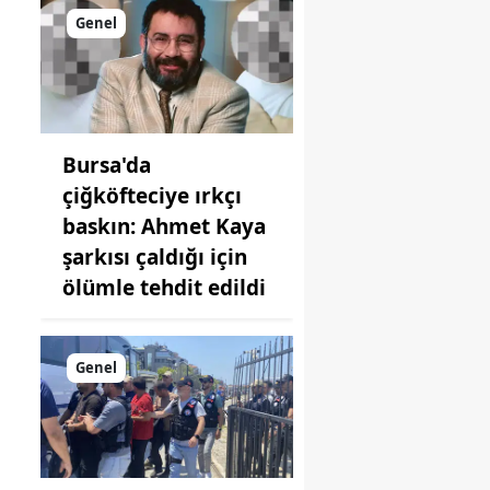
iddialar
Genel
tamamen
iftira
Bursa'da
çiğköfteciye ırkçı
baskın: Ahmet Kaya
şarkısı çaldığı için
ölümle tehdit edildi
Genel