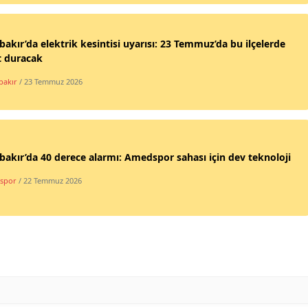
bakır’da elektrik kesintisi uyarısı: 23 Temmuz’da bu ilçelerde
t duracak
bakır
/ 23 Temmuz 2026
bakır’da 40 derece alarmı: Amedspor sahası için dev teknoloji
spor
/ 22 Temmuz 2026