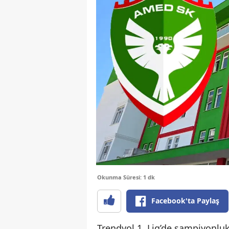
Okunma Süresi: 1 dk
Facebook'ta Paylaş
Trendyol 1. Lig’de şampiyonlu