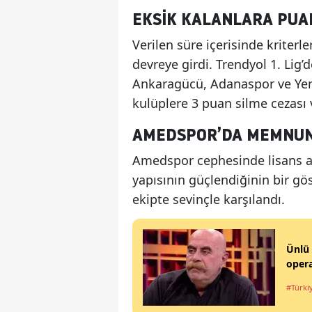
EKSIK KALANLARA PUAN
Verilen süre içerisinde kriter
devreye girdi. Trendyol 1. Lig
Ankaragücü, Adanaspor ve Yen
kulüplere 3 puan silme cezası v
AMEDSPOR’DA MEMNUN
Amedspor cephesinde lisans al
yapısının güçlendiğinin bir gös
ekipte sevinçle karşılandı.
Ünlü 
opera
#Türki