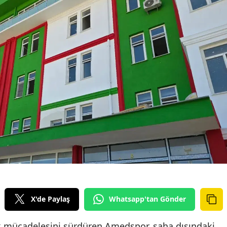
X'de Paylaş
Whatsapp'tan Gönder
k mücadelesini sürdüren Amedspor, saha dışındaki