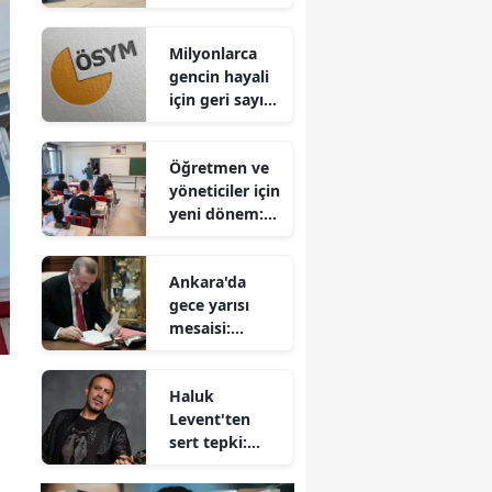
Koç'tan Hekim
İlaç'a Ziyaret
Milyonlarca
gencin hayali
için geri sayım
sona erdi:
2026 YKS
Öğretmen ve
sonuçları
yöneticiler için
erişime açıldı
yeni dönem:
Ek ders
ücretlerinde
Ankara'da
kapsamlı
gece yarısı
düzenleme
mesaisi:
Bakanlıklarda
kritik görev
Haluk
değişimleri
Levent'ten
sert tepki:
İsmimin
geçtiği o