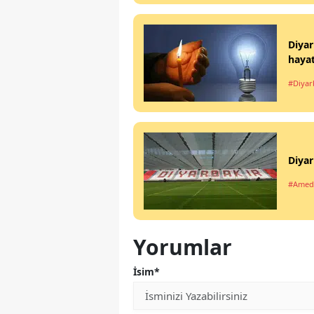
Diyar
haya
#Diyar
Diyar
#Amed
Yorumlar
İsim*