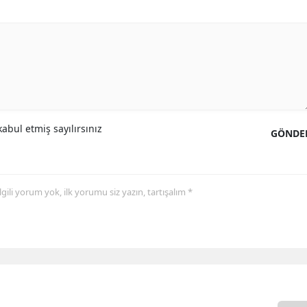
abul etmiş sayılırsınız
GÖNDE
 ilgili yorum yok, ilk yorumu siz yazın, tartışalım *