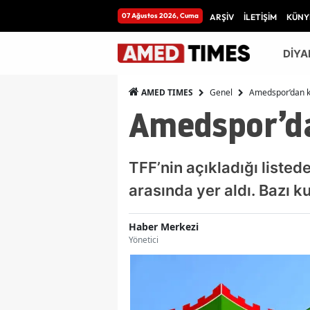
07 Ağustos 2026, Cuma
ARŞİV
İLETİŞİM
KÜNY
DİYA
Genel
Amedspor’dan kri
AMED TIMES
Amedspor’dan
TFF’nin açıkladığı liste
arasında yer aldı. Bazı k
Haber Merkezi
Yönetici