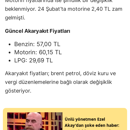
Motorin fiyatlarında ise şimdilik bir değişiklik
beklenmiyor. 24 Şubat’ta motorine 2,40 TL zam
gelmişti.
Güncel Akaryakıt Fiyatları
Benzin: 57,00 TL
Motorin: 60,15 TL
LPG: 29,69 TL
Akaryakıt fiyatları; brent petrol, döviz kuru ve
vergi düzenlemelerine bağlı olarak değişiklik
gösteriyor.
Ünlü yönetmen Ezel
Akay'dan şoke eden haber: