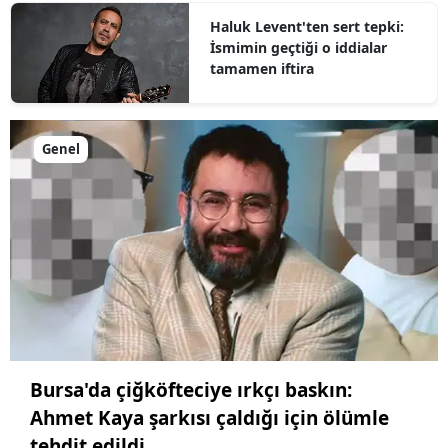
Haluk Levent'ten sert tepki:
İsmimin geçtiği o iddialar
tamamen iftira
Genel
Bursa'da çiğköfteciye ırkçı baskın:
Ahmet Kaya şarkısı çaldığı için ölümle
tehdit edildi