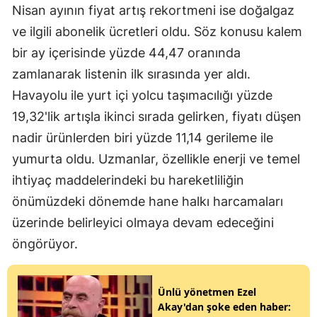
Nisan ayının fiyat artış rekortmeni ise doğalgaz
ve ilgili abonelik ücretleri oldu. Söz konusu kalem
bir ay içerisinde yüzde 44,47 oranında
zamlanarak listenin ilk sırasında yer aldı.
Havayolu ile yurt içi yolcu taşımacılığı yüzde
19,32'lik artışla ikinci sırada gelirken, fiyatı düşen
nadir ürünlerden biri yüzde 11,14 gerileme ile
yumurta oldu. Uzmanlar, özellikle enerji ve temel
ihtiyaç maddelerindeki bu hareketliliğin
önümüzdeki dönemde hane halkı harcamaları
üzerinde belirleyici olmaya devam edeceğini
öngörüyor.
Ünlü yönetmen Ezel
Akay'dan şoke eden haber: