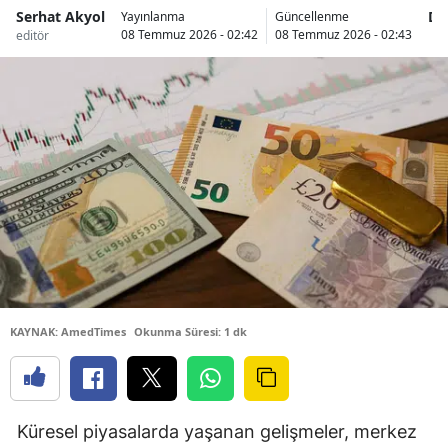
Serhat Akyol
Di
Yayınlanma
Güncellenme
08 Temmuz 2026 - 02:42
08 Temmuz 2026 - 02:43
editör
H
KAYNAK: AmedTimes
Okunma Süresi: 1 dk
Küresel piyasalarda yaşanan gelişmeler, merkez