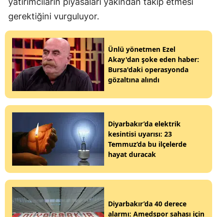
yatırımcıların piyasaları yakından takip etmesi
gerektiğini vurguluyor.
Ünlü yönetmen Ezel
Akay'dan şoke eden haber:
Bursa'daki operasyonda
gözaltına alındı
Diyarbakır’da elektrik
kesintisi uyarısı: 23
Temmuz’da bu ilçelerde
hayat duracak
Diyarbakır’da 40 derece
alarmı: Amedspor sahası için