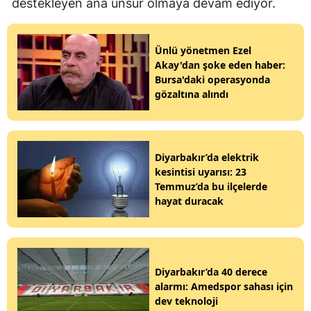
destekleyen ana unsur olmaya devam ediyor.
Ünlü yönetmen Ezel
Akay'dan şoke eden haber:
Bursa'daki operasyonda
gözaltına alındı
Diyarbakır’da elektrik
kesintisi uyarısı: 23
Temmuz’da bu ilçelerde
hayat duracak
Diyarbakır’da 40 derece
alarmı: Amedspor sahası için
dev teknoloji