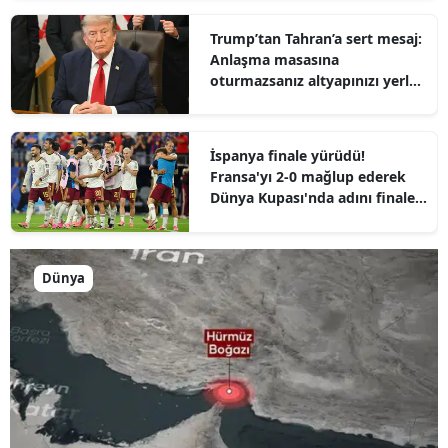
Trump’tan Tahran’a sert mesaj:
Anlaşma masasına
oturmazsanız altyapınızı yerle
bir ederiz
İspanya finale yürüdü!
Fransa'yı 2-0 mağlup ederek
Dünya Kupası'nda adını finale
yazdırdı
Dünya