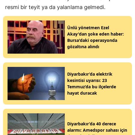
resmi bir teyit ya da yalanlama gelmedi.
Ünlü yönetmen Ezel
Akay'dan şoke eden haber:
Bursa'daki operasyonda
gözaltına alındı
Diyarbakır’da elektrik
kesintisi uyarısı: 23
Temmuz’da bu ilçelerde
hayat duracak
Diyarbakır’da 40 derece
alarmı: Amedspor sahası için