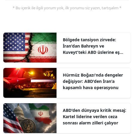
* Bu içerik ile ilgili yorum yok, ilk yorumu siz yazın, tartışalım *
Bölgede tansiyon zirvede:
İran'dan Bahreyn ve
Kuveyt'teki ABD üslerine eş
zamanlı operasyon
Hürmüz Boğazı'nda dengeler
değişiyor: ABD'den İran'a
kapsamlı hava operasyonu
ABD'den dünyaya kritik mesaj:
Kartel liderine verilen ceza
sonrası alarm zilleri çalıyor