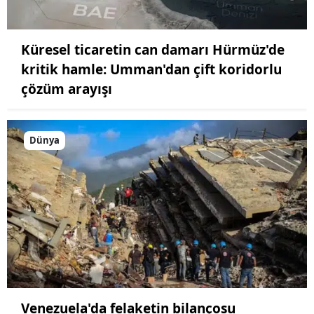
Küresel ticaretin can damarı Hürmüz'de
kritik hamle: Umman'dan çift koridorlu
çözüm arayışı
Dünya
Venezuela'da felaketin bilançosu