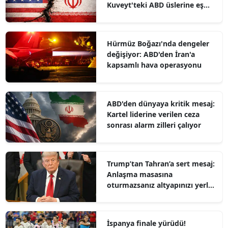
Kuveyt'teki ABD üslerine eş
zamanlı operasyon
Hürmüz Boğazı'nda dengeler
değişiyor: ABD'den İran'a
kapsamlı hava operasyonu
ABD'den dünyaya kritik mesaj:
Kartel liderine verilen ceza
sonrası alarm zilleri çalıyor
Trump’tan Tahran’a sert mesaj:
Anlaşma masasına
oturmazsanız altyapınızı yerle
bir ederiz
İspanya finale yürüdü!