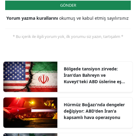
GÖNDER
Yorum yazma kurallarını
okumuş ve kabul etmiş sayılırsınız
* Bu içerik ile ilgili yorum yok, ilk yorumu siz yazın, tartışalım *
Bölgede tansiyon zirvede:
İran'dan Bahreyn ve
Kuveyt'teki ABD üslerine eş
zamanlı operasyon
Hürmüz Boğazı'nda dengeler
değişiyor: ABD'den İran'a
kapsamlı hava operasyonu