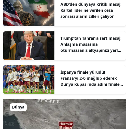
ABD'den dünyaya kritik mesaj:
Kartel liderine verilen ceza
sonrası alarm zilleri çalıyor
Trump’tan Tahran’a sert mesaj:
Anlaşma masasına
oturmazsanız altyapınızı yerle
bir ederiz
İspanya finale yürüdü!
Fransa'yı 2-0 mağlup ederek
Dünya Kupası'nda adını finale
yazdırdı
Dünya